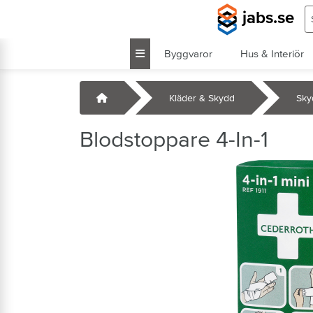
Hoppa till huvudinnehåll
S
jabs.se
Byggvaror
Hus & Interiör
k
Startsida
Kläder & Skydd
Sky
Blodstoppare 4-In-1