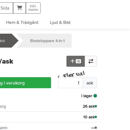
Inkl.
Kundvagn
 Sida
moms
Hem & Trädgård
Ljud & Bild
ård
Blodstoppare 4-In-1
/ask
Fler val
^
g i varukorg
ask
I lager
org
26 ask
10 ask
hamn
—