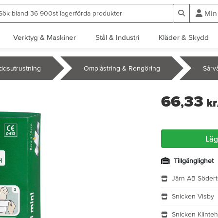
ök bland 36 900st lagerförda produkter
Sök
Min
Verktyg & Maskiner
Stål & Industri
Kläder & Skydd
ddsutrustning
Omplåstring & Rengöring
Sårv
66
33
,
kr
Läg
Tillgänglighet
Järn AB Södert
Snicken Visby
Snicken Klinte