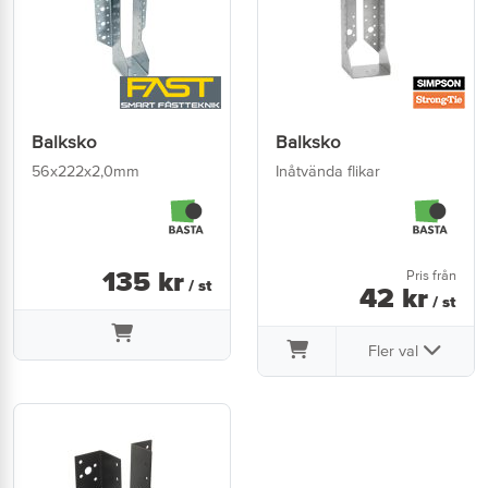
Balksko
Balksko
56x222x2,0mm
Inåtvända flikar
135
kr
Pris från
/ st
42
kr
/ st
Fler val