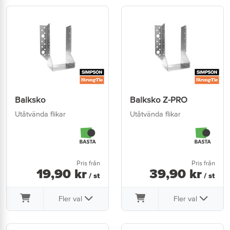
Balksko
Balksko Z-PRO
Utåtvända flikar
Utåtvända flikar
Pris från
Pris från
19
,
90
kr
39
,
90
kr
/ st
/ st
Fler val
Fler val