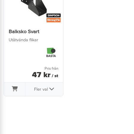
Balksko Svart
Utåtvända flikar
Pris från
47
kr
/ st
Fler val