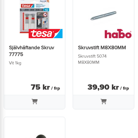
Självhäftande Skruv
Skruvstift M8X80MM
77775
Skruvstift 5074
M8X80MM
Vit 1kg
75
kr
39
,
90
kr
/ frp
/ frp