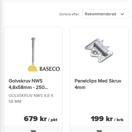
Sortera efter:
Golvskruv NWS
Panelclips Med Skruv
4,8x58mm - 250
4mm
St/Pkt
GOLVSKRUV NWS 4,8 X
58 MM
679
kr
199
kr
/ pkt
/ brk