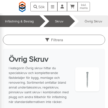
Hoppa till huvudinnehåll
Inkl.
Kundvagn
Meny
Sök
moms
Infästning & Beslag
Skruv
Övrig Skruv
k
Filtrera
Övrig Skruv
I kategorin Övrig skruv hittar du
specialskruv och kompletterande
fästdetaljer för bygg, montage och
renovering. Sortimentet omfattar bland
annat undertaksskruv, regelskruv,
pinnskruv samt skruv i kombination med
plugg och andra tillbehör för infästning
när standardalternativen inte räcker.