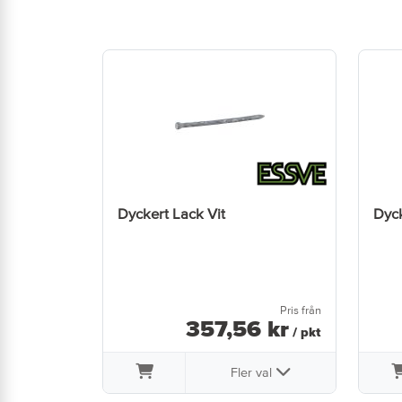
Dyckert Lack Vit
Dyck
Pris från
357
,
56
kr
/ pkt
Fler val