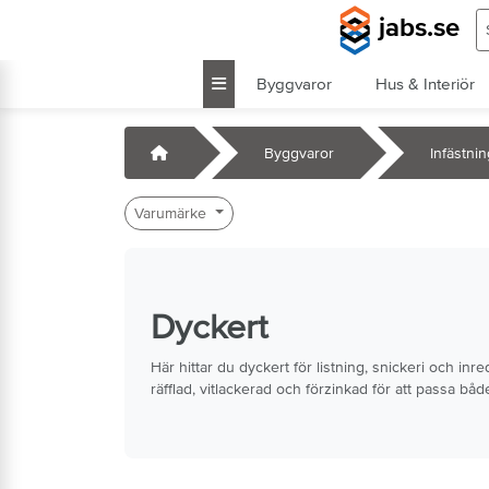
Hoppa till huvudinnehåll
S
jabs.se
Byggvaror
Hus & Interiör
k
Startsida
Byggvaror
Infästni
Varumärke
Dyckert
Här hittar du dyckert för listning, snickeri och i
räfflad, vitlackerad och förzinkad för att passa båd