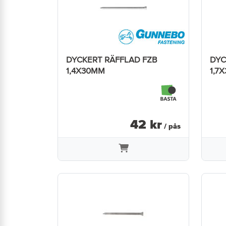
DYCKERT RÄFFLAD FZB
DYC
1,4X30MM
1,7
42
kr
/ pås