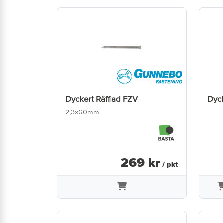
Dyckert Räfflad FZV
Dyck
2,3x60mm
269
kr
/ pkt