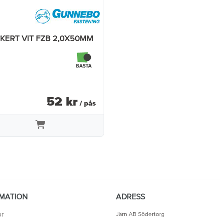
KERT VIT FZB 2,0X50MM
52
kr
/ pås
MATION
ADRESS
or
Järn AB Södertorg