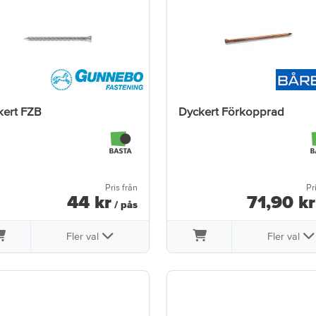
kert FZB
Dyckert Förkopprad
Pris från
Pr
44
kr
71
,
90
kr
/ pås
Fler val
Fler val