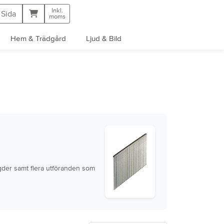
Inkl.
Kundvagn
 Sida
moms
Hem & Trädgård
Ljud & Bild
ngder samt flera utföranden som