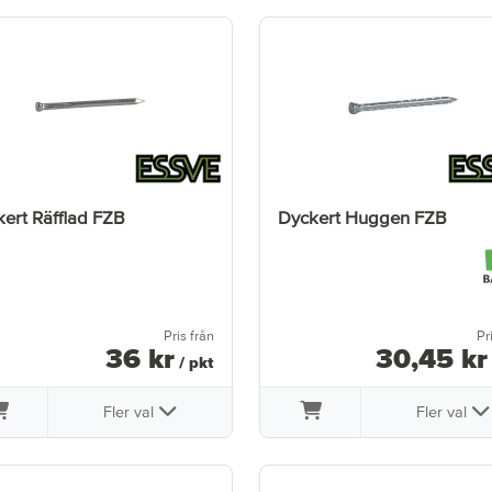
ert Räfflad FZB
Dyckert Huggen FZB
Pris från
Pr
36
kr
30
,
45
kr
/ pkt
Fler val
Fler val