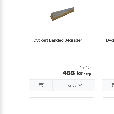
Dyckert Bandad 34grader
Dyc
Pris från
455
kr
/ frp
Fler val