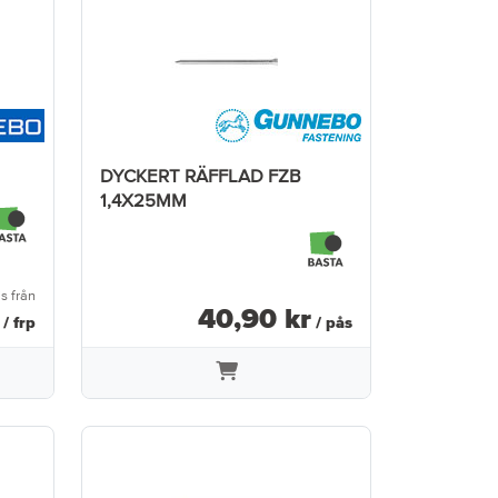
DYCKERT RÄFFLAD FZB
1,4X25MM
is från
40
,
90
kr
/ frp
/ pås