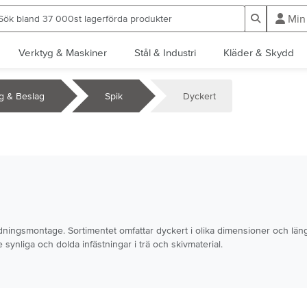
ök bland 37 000st lagerförda produkter
Sök
Min
Verktyg & Maskiner
Stål & Industri
Kläder & Skydd
ng & Beslag
Spik
Dyckert
nredningsmontage. Sortimentet omfattar dyckert i olika dimensioner och lä
e synliga och dolda infästningar i trä och skivmaterial.