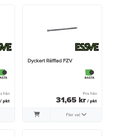
Dyckert Räfflad FZV
is från
Pris från
31
,
65
kr
/ pkt
/ pkt
Fler val