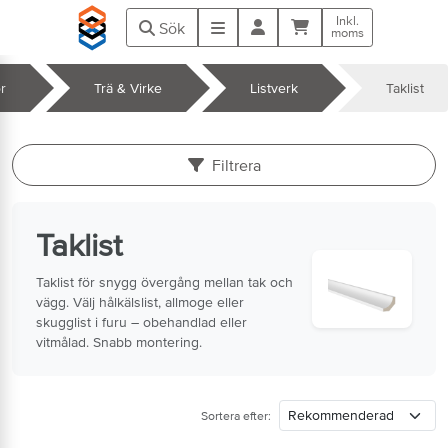
Hoppa till huvudinnehåll
Inkl.
Kundvagn
Meny
Sök
moms
r
Trä & Virke
Listverk
Taklist
k
Filtrera
Taklist
Taklist för snygg övergång mellan tak och
vägg. Välj hålkälslist, allmoge eller
skugglist i furu – obehandlad eller
vitmålad. Snabb montering.
Sortera efter: