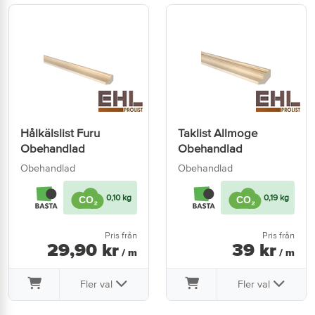
Hålkälslist Furu
Taklist Allmoge
Obehandlad
Obehandlad
Obehandlad
Obehandlad
0,10 kg
0,19 kg
Pris från
Pris från
29
,
90
kr
39
kr
/ m
/ m
Fler val
Fler val