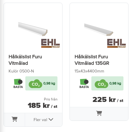
Hålkälslist Furu
Hålkälslist Furu
Vitmålad
Vitmålad 135GR
Kulör 0500-N
15x43x4400mm
0,98 kg
0,98 kg
225
kr
Pris från
/ st
185
kr
/ st
Fler val