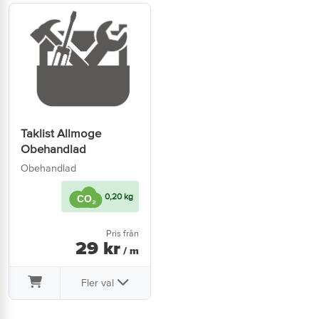
Taklist Allmoge
Obehandlad
Obehandlad
0,20 kg
Pris från
29
kr
/ m
Fler val