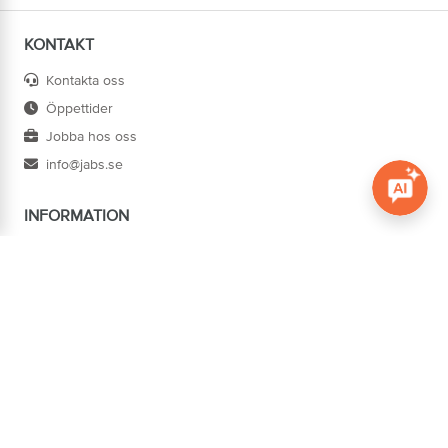
KONTAKT
Kontakta oss
Öppettider
Jobba hos oss
info@jabs.se
INFORMATION
Öppna c
Villkor
Ångra köp
Om oss
Cookies
Tillgänglighet
ADRESS