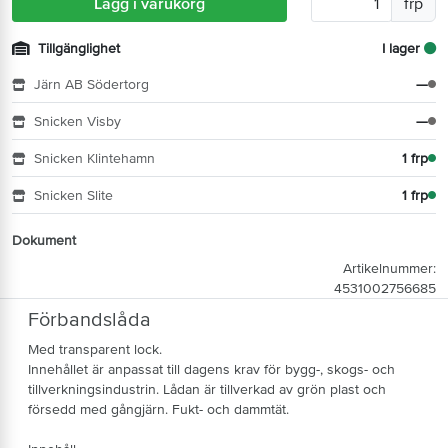
Lägg i varukorg
frp
Tillgänglighet
I lager
Järn AB Södertorg
—
Snicken Visby
—
Snicken Klintehamn
1 frp
Snicken Slite
1 frp
Dokument
Artikelnummer:
4531002756685
Förbandslåda
Med transparent lock.
Innehållet är anpassat till dagens krav för bygg-, skogs- och
tillverkningsindustrin. Lådan är tillverkad av grön plast och
försedd med gångjärn. Fukt- och dammtät.