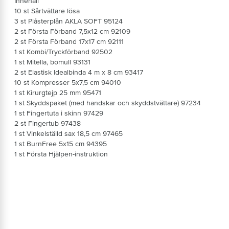
Innehåll
10 st Sårtvättare lösa
3 st Plåsterplån AKLA SOFT 95124
2 st Första Förband 7,5x12 cm 92109
2 st Första Förband 17x17 cm 92111
1 st Kombi/Tryckförband 92502
1 st Mitella, bomull 93131
2 st Elastisk Idealbinda 4 m x 8 cm 93417
10 st Kompresser 5x7,5 cm 94010
1 st Kirurgtejp 25 mm 95471
1 st Skyddspaket (med handskar och skyddstvättare) 97234
1 st Fingertuta i skinn 97429
2 st Fingertub 97438
1 st Vinkelställd sax 18,5 cm 97465
1 st BurnFree 5x15 cm 94395
1 st Första Hjälpen-instruktion