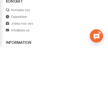
KONTAKT
Kontakta oss
Öppettider
Jobba hos oss
info@jabs.se
INFORMATION
Öppna c
Villkor
Ångra köp
Om oss
Cookies
Tillgänglighet
ADRESS
Järn AB Södertorg
BOX 1174