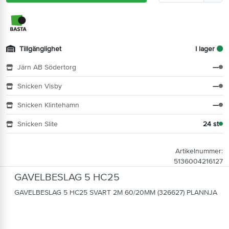
Tillgänglighet
I lager
Järn AB Södertorg
—
Snicken Visby
—
Snicken Klintehamn
—
Snicken Slite
24 st
Artikelnummer:
5136004216127
GAVELBESLAG 5 HC25
GAVELBESLAG 5 HC25 SVART 2M 60/20MM (326627) PLANNJA