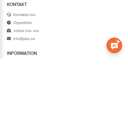
KONTAKT
Kontakta oss
Öppettider
Jobba hos oss
info@jabs.se
INFORMATION
Öppna c
Villkor
Ångra köp
Om oss
Cookies
Tillgänglighet
ADRESS
Järn AB Södertorg
BOX 1174