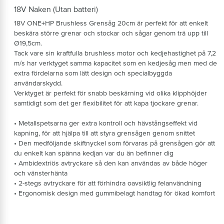
18V Naken (Utan batteri)
18V ONE+HP Brushless Grensåg 20cm är perfekt för att enkelt
beskära större grenar och stockar och sågar genom trä upp till
Ø19,5cm.
Tack vare sin kraftfulla brushless motor och kedjehastighet på 7,2
m/s har verktyget samma kapacitet som en kedjesåg men med de
extra fördelarna som lätt design och specialbyggda
användarskydd.
Verktyget är perfekt för snabb beskärning vid olika klipphöjder
samtidigt som det ger flexibilitet för att kapa tjockare grenar.
• Metallspetsarna ger extra kontroll och hävstångseffekt vid
kapning, för att hjälpa till att styra grensågen genom snittet
• Den medföljande skiftnyckel som förvaras på grensågen gör att
du enkelt kan spänna kedjan var du än befinner dig
• Ambidextriös avtryckare så den kan användas av både höger
och vänsterhänta
• 2-stegs avtryckare för att förhindra oavsiktlig felanvändning
• Ergonomisk design med gummibelagt handtag för ökad komfort