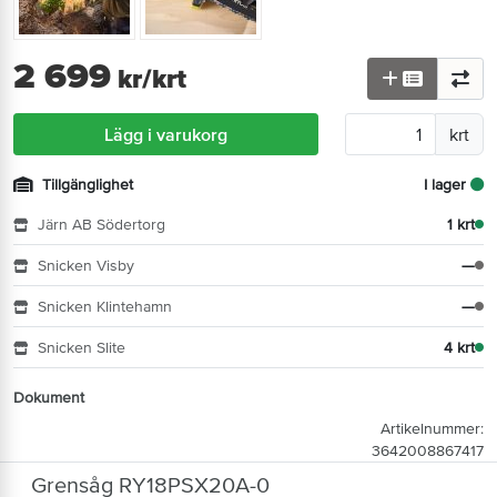
2 699
kr
/krt
Lägg i varukorg
krt
Tillgänglighet
I lager
Järn AB Södertorg
1 krt
Snicken Visby
—
Snicken Klintehamn
—
Snicken Slite
4 krt
Dokument
Artikelnummer:
3642008867417
Grensåg RY18PSX20A-0