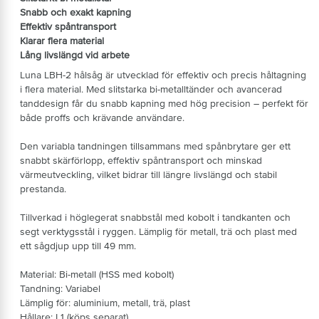
Snabb och exakt kapning
Effektiv spåntransport
Klarar flera material
Lång livslängd vid arbete
Luna LBH-2 hålsåg är utvecklad för effektiv och precis håltagning
i flera material. Med slitstarka bi-metalltänder och avancerad
tanddesign får du snabb kapning med hög precision – perfekt för
både proffs och krävande användare.
Den variabla tandningen tillsammans med spånbrytare ger ett
snabbt skärförlopp, effektiv spåntransport och minskad
värmeutveckling, vilket bidrar till längre livslängd och stabil
prestanda.
Tillverkad i höglegerat snabbstål med kobolt i tandkanten och
segt verktygsstål i ryggen. Lämplig för metall, trä och plast med
ett sågdjup upp till 49 mm.
Material: Bi-metall (HSS med kobolt)
Tandning: Variabel
Lämplig för: aluminium, metall, trä, plast
Hållare: L1 (köps separat)