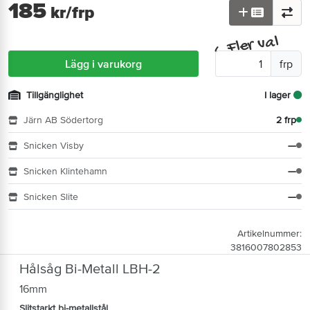
185
kr
/frp
Fler val
^
Lägg i varukorg
frp
Tillgänglighet
I lager
Järn AB Södertorg
2 frp
Snicken Visby
—
Snicken Klintehamn
—
Snicken Slite
—
Artikelnummer:
3816007802853
Hålsåg Bi-Metall LBH-2
16mm
Slitstarkt bi-metallstål