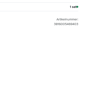
1 set
Artikelnummer:
3816005469403