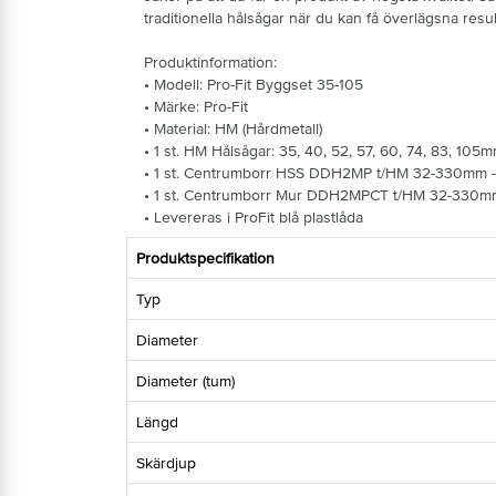
traditionella hålsågar när du kan få överlägsna re
Produktinformation:
• Modell: Pro-Fit Byggset 35-105
• Märke: Pro-Fit
• Material: HM (Hårdmetall)
• 1 st. HM Hålsågar: 35, 40, 52, 57, 60, 74, 83, 105
• 1 st. Centrumborr HSS DDH2MP t/HM 32-330mm -
• 1 st. Centrumborr Mur DDH2MPCT t/HM 32-330mm
• Levereras i ProFit blå plastlåda
Produktspecifikation
Typ
Diameter
Diameter (tum)
Längd
Skärdjup