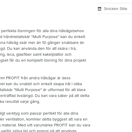
Snicken Slite
perfekta lösningen för alla dina hålsågsbehov
d hårdmetallskär "Multi Purpose" kan du enkelt
enna hålsåg skär mer än 10 gånger snabbare än
ngd. Du kan använda den för att skära i trä,
tong, leca, glasfiber samt kakelplattor och
gset får du en komplett lösning för dina projekt
5mm PROFIT från andra hålsågar är dess
het kan du snabbt och enkelt skapa hål i olika
llskär "Multi Purpose" är utformad för att klara
träffad livslängd. Du kan vara säker på att detta
ka resultat varje gång.
gt verktyg som passar perfekt för alla dina
er ventilation, kommer detta byggset att vara en
olika material. Med sitt varumärke PROFIT kan du vara
å varför slösa tid och energi på att använda