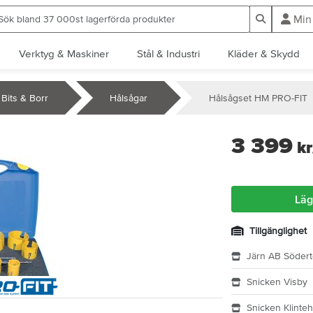
ök bland 37 000st lagerförda produkter
Sök
Min
Verktyg & Maskiner
Stål & Industri
Kläder & Skydd
Bits & Borr
Hålsågar
Hålsågset HM PRO-FIT
3 399
kr
Läg
Tillgänglighet
Järn AB Södert
Snicken Visby
Snicken Klinte