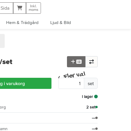
Inkl.
Kundvagn
 Sida
moms
Hem & Trädgård
Ljud & Bild
/set
Fler val
^
g i varukorg
set
I lager
org
2 set
—
hamn
—