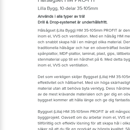
Lilla Bygg, 10-delar 35-105mm
Används i alla typer av trä!
Drill & Drop-systemet är underhållsfritt.
Hålsågset (Lilla Bygg) HM 35-105mm PROFIT är den 
inom el, VVS och ventilation. Med en hålsåg HM me
och snabbt skapa hål i en mängd olika material. D
traditionella hålsågar och har en oöverträffad livslä
spånplattor, MDF-plattor, laminat, plast, gips, lättbe
stenmaterial upp till en hårdhet på 6. Med detta byg
inom el, VVS och ventilation.
Det som verkligen skiljer Byggset (Lilla) HM 35-10
effektivitet och hållbarhet. Med sin höga skärhastig
material utan att behöva byta verktyg. Dess hårdmeta
av de mest krävande materialen och ger dig en oöver
byggset kommer att hålla länge och ge dig fantastis
Byggset (Lilla) HM 35-105mm PROFIT är ett mångsidi
byggprojekt. Oavsett om du arbetar inom el, VVS ell
tillförlitlig och effektiv lösning för att skapa hål i 
säker på att du får en produkt av högsta kvalitet. S