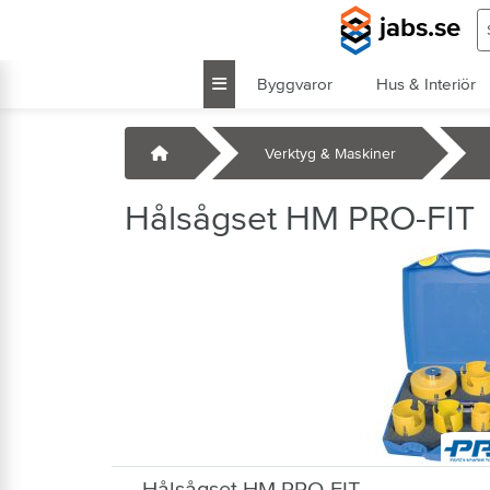
Hoppa till huvudinnehåll
S
jabs.se
Byggvaror
Hus & Interiör
k
Startsida
Verktyg & Maskiner
Hålsågset HM PRO-FIT
Hålsågset HM PRO-FIT