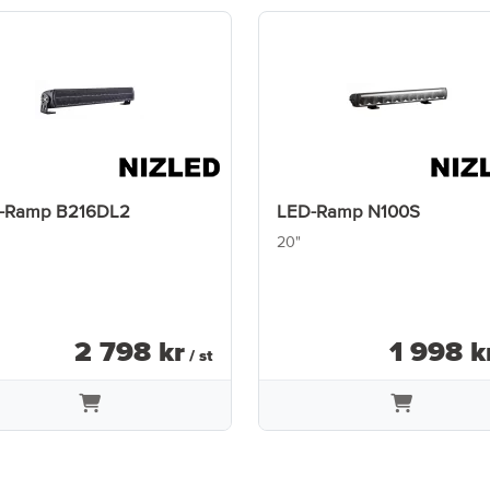
-Ramp B216DL2
LED-Ramp N100S
20"
2 798
kr
1 998
k
/ st