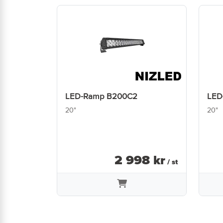
LED-Ramp B200C2
LED
20"
20"
2 998
kr
/ st