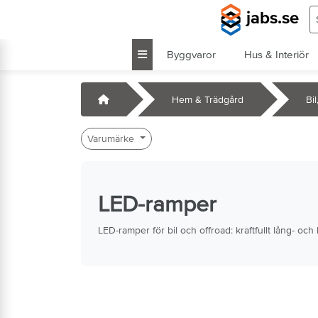
Hoppa till huvudinnehåll
S
jabs.se
Byggvaror
Hus & Interiör
k
Startsida
Hem & Trädgård
Bi
Varumärke
LED-ramper
LED-ramper för bil och offroad: kraftfullt lång- och