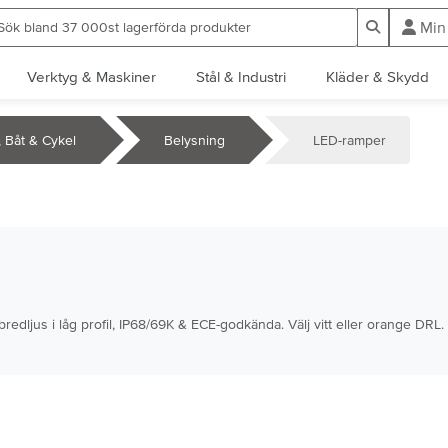
ök bland 37 000st lagerförda produkter
Sök
Min
Verktyg & Maskiner
Stål & Industri
Kläder & Skydd
l, Båt & Cykel
Belysning
LED-ramper
 bredljus i låg profil, IP68/69K & ECE-godkända. Välj vitt eller orange DRL.