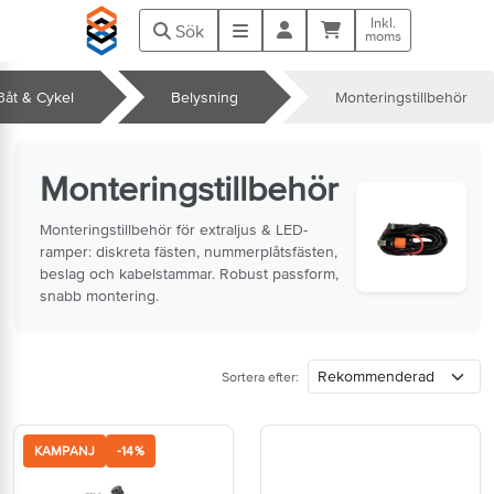
Hoppa till huvudinnehåll
Inkl.
Kundvagn
Meny
Sök
moms
 Båt & Cykel
Belysning
Monteringstillbehör
k
Monteringstillbehör
Monteringstillbehör för extraljus & LED-
ramper: diskreta fästen, nummerplåtsfästen,
beslag och kabelstammar. Robust passform,
snabb montering.
Sortera efter:
KAMPANJ
-14%