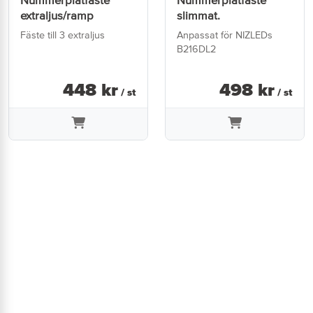
Nummerplåtfäste
Nummerplåtfäste
extraljus/ramp
slimmat.
Fäste till 3 extraljus
Anpassat för NIZLEDs
B216DL2
448
kr
498
kr
/ st
/ st