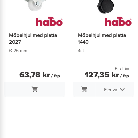
Möbelhjul med platta
Möbelhjul med platta
2027
1440
Ø 26 mm
4st
Pris från
63
,
78
kr
127
,
35
kr
/ frp
/ frp
Fler val