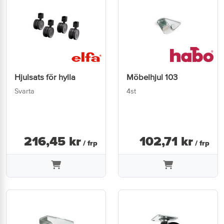
Hjulsats för hylla
Möbelhjul 103
Svarta
4st
216
,
45
kr
102
,
71
kr
/ frp
/ frp