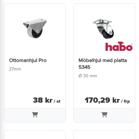
Ottomanhjul Pro
Möbelhjul med platta
5345
27mm
Ø 30 mm
38
kr
170
,
29
kr
/ st
/ frp