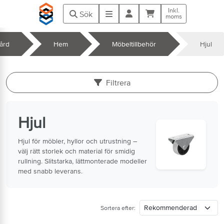
Hoppa till huvudinnehåll
Inkl.
Kundvagn
Meny
Sök
moms
ård
Hem
Möbeltillbehör
Hjul
k
Filtrera
Hjul
Hjul för möbler, hyllor och utrustning –
välj rätt storlek och material för smidig
rullning. Slitstarka, lättmonterade modeller
med snabb leverans.
Sortera efter: