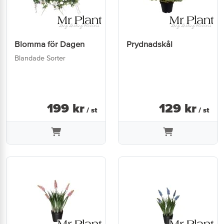
Blomma för Dagen
Prydnadskål
Blandade Sorter
199
kr
129
kr
/ st
/ st