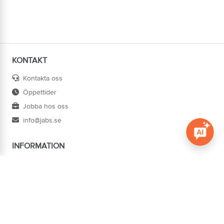
KONTAKT
Kontakta oss
Öppettider
Jobba hos oss
info@jabs.se
INFORMATION
Öppna c
Villkor
Ångra köp
Om oss
Cookies
Tillgänglighet