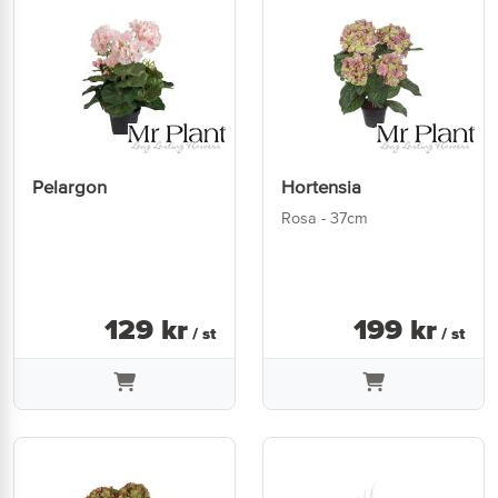
Pelargon
Hortensia
Rosa - 37cm
129
kr
199
kr
/ st
/ st