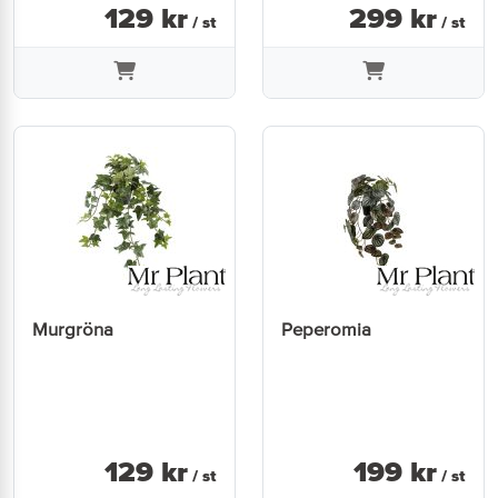
129
kr
299
kr
/ st
/ st
Murgröna
Peperomia
129
kr
199
kr
/ st
/ st