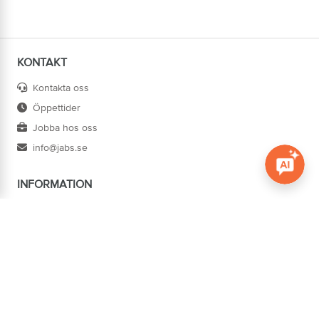
KONTAKT
Kontakta oss
Öppettider
Jobba hos oss
info@jabs.se
INFORMATION
Öppna c
Villkor
Ångra köp
Om oss
Cookies
Tillgänglighet