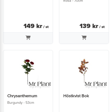
Rosa - 70cm
149
kr
139
kr
/ st
/ st
Chrysanthemum
Höstkvist Bok
Burgundy - 53cm