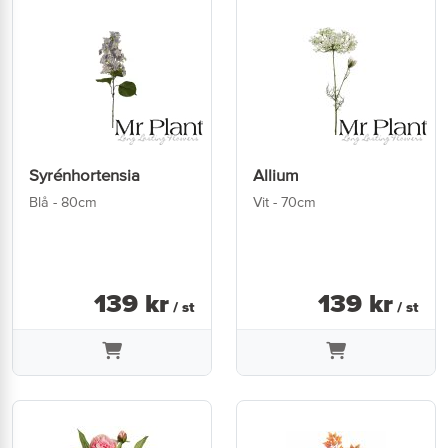
Syrénhortensia
Allium
Blå - 80cm
Vit - 70cm
139
kr
139
kr
/ st
/ st