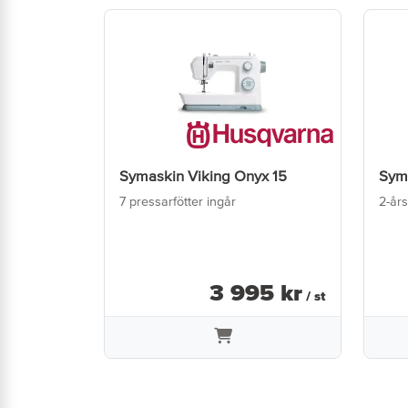
Symaskin Viking Onyx 15
Sym
7 pressarfötter ingår
2-års
3 995
kr
/ st