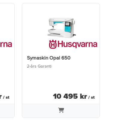
Symaskin Opal 650
2-års Garanti
r
10 495
kr
/ st
/ st