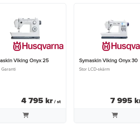
askin Viking Onyx 25
Symaskin Viking Onyx 30
 Garanti
Stor LCD-skärm
4 795
kr
7 995
k
/ st