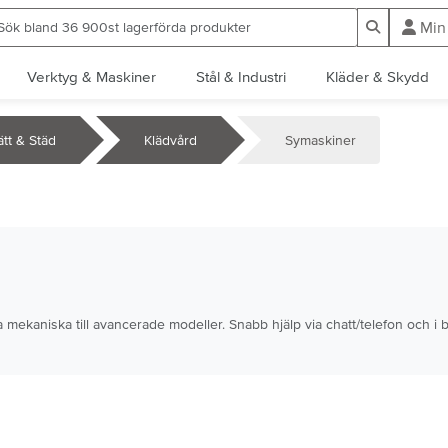
ök bland 36 900st lagerförda produkter
Sök
Min
Verktyg & Maskiner
Stål & Industri
Kläder & Skydd
ätt & Städ
Klädvård
Symaskiner
 mekaniska till avancerade modeller. Snabb hjälp via chatt/telefon och i b