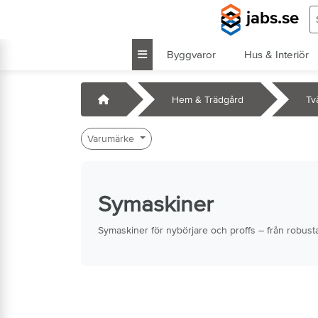
Hoppa till huvudinnehåll
S
jabs.se
Byggvaror
Hus & Interiör
k
Startsida
Hem & Trädgård
Tv
Varumärke
Symaskiner
Symaskiner för nybörjare och proffs – från robusta