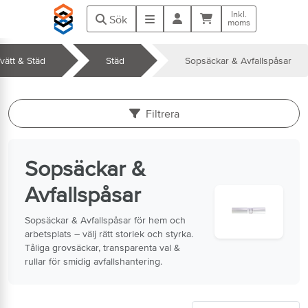
Hoppa till huvudinnehåll
Inkl.
Kundvagn
Meny
Sök
moms
vätt & Städ
Städ
Sopsäckar & Avfallspåsar
k
Filtrera
Sopsäckar &
Avfallspåsar
Sopsäckar & Avfallspåsar för hem och
arbetsplats – välj rätt storlek och styrka.
Tåliga grovsäckar, transparenta val &
rullar för smidig avfallshantering.