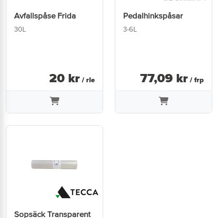
Avfallspåse Frida
Pedalhinkspåsar
30L
3-6L
20
kr
77
,
09
kr
/ rle
/ frp
Sopsäck Transparent