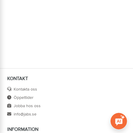
KONTAKT
Kontakta oss
Öppettider
Jobba hos oss
info@jabs.se
INFORMATION
Öppna c