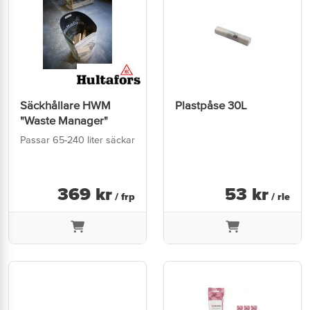
Säckhållare HWM
Plastpåse 30L
"Waste Manager"
Passar 65-240 liter säckar
369
kr
53
kr
/ frp
/ rle