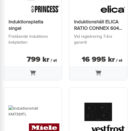
Induktionsplatta
Induktionshäll ELICA
singel
RATIO CONNEX 604
Plus BL
Fristående induktions
Vid registrering 7-års
kokplattan
garanti
799
kr
16 995
kr
/ st
/ st