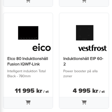
Eico 80 Induktionshäll
Induktionshäll EIP 60-
Fusion IQWF-Link
2
Intelligent induktion Total
Power booster på alla
Black - 780mm
zoner
11 995
kr
4 995
kr
/ st
/ st