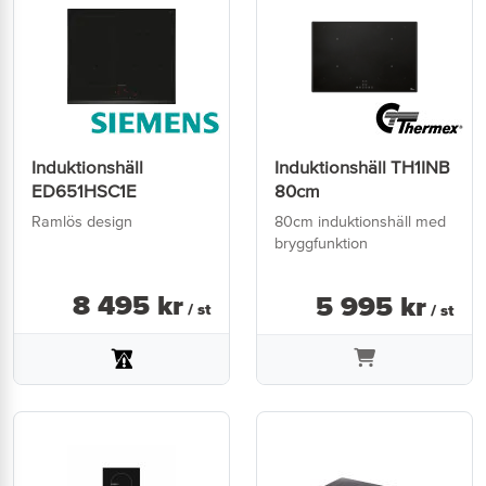
Induktionshäll
Induktionshäll TH1INB
ED651HSC1E
80cm
Ramlös design
80cm induktionshäll med
bryggfunktion
8 495
kr
5 995
kr
/ st
/ st