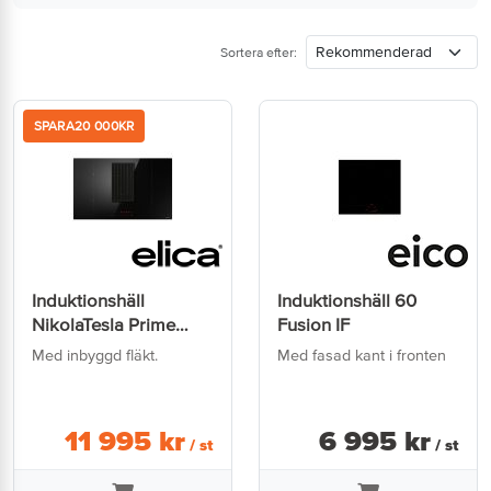
Sortera efter:
SPARA
20 000
KR
Induktionshäll
Induktionshäll 60
NikolaTesla Prime
Fusion IF
BL/A83
Med inbyggd fläkt.
Med fasad kant i fronten
11 995
kr
6 995
kr
/ st
/ st