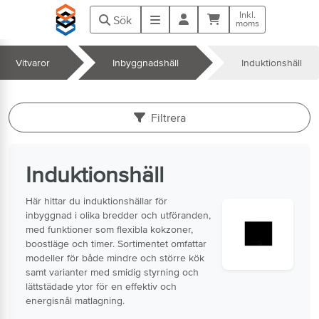
Hoppa till huvudinnehåll
Inkl.
Kundvagn
Meny
Sök
moms
Vitvaror
Inbyggnadshäll
Induktionshäll
k
Filtrera
Induktionshäll
Här hittar du induktionshällar för
inbyggnad i olika bredder och utföranden,
med funktioner som flexibla kokzoner,
boostläge och timer. Sortimentet omfattar
modeller för både mindre och större kök
samt varianter med smidig styrning och
lättstädade ytor för en effektiv och
energisnål matlagning.