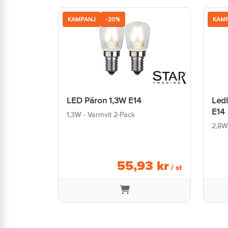
KAMPANJ
-20%
KAM
LED Päron 1,3W E14
Led
E14
1,3W - Varmvit 2-Pack
2,8W
55
,
93
kr
/ st