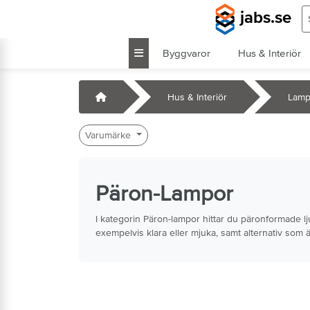
Hoppa till huvudinnehåll
S
jabs.se
Byggvaror
Hus & Interiör
k
Startsida
Hus & Interiör
Lamp
Varumärke
Päron-Lampor
I kategorin Päron-lampor hittar du päronformade lj
exempelvis klara eller mjuka, samt alternativ som ä