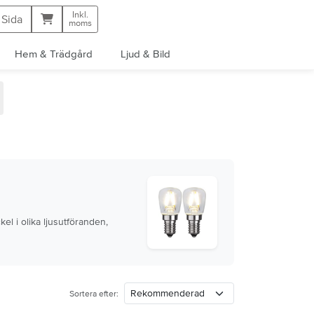
Inkl.
Kundvagn
 Sida
moms
Hem & Trädgård
Ljud & Bild
l i olika ljusutföranden,
Sortera efter: