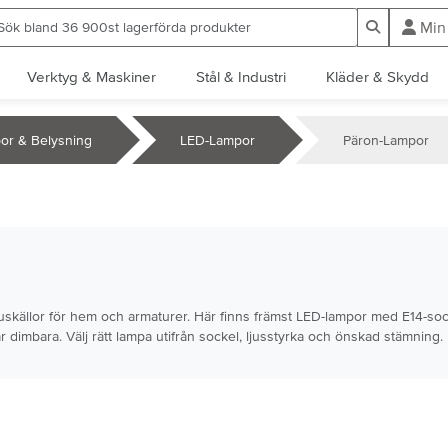
ök bland 36 900st lagerförda produkter
Sök
Min
Verktyg & Maskiner
Stål & Industri
Kläder & Skydd
or & Belysning
LED-Lampor
Päron-Lampor
uskällor för hem och armaturer. Här finns främst LED-lampor med E14-socke
r dimbara. Välj rätt lampa utifrån sockel, ljusstyrka och önskad stämning.