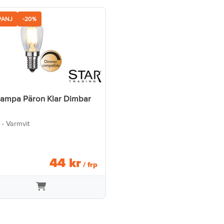
PANJ
-20%
lampa Päron Klar Dimbar
 - Varmvit
44
kr
/ frp