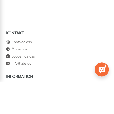
KONTAKT
Kontakta oss
Öppettider
Jobba hos oss
info@jabs.se
INFORMATION
Öppna c
Villkor
Ångra köp
Om oss
Cookies