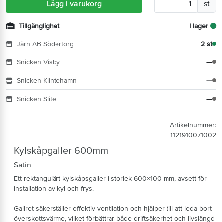
Lägg i varukorg
st
Tillgänglighet
I lager
Järn AB Södertorg
2 st
Snicken Visby
—
Snicken Klintehamn
—
Snicken Slite
—
Artikelnummer:
1121910071002
Kylskåpgaller 600mm
Satin
Ett rektangulärt kylskåpsgaller i storlek 600×100 mm, avsett för
installation av kyl och frys.
Gallret säkerställer effektiv ventilation och hjälper till att leda bort
överskottsvärme, vilket förbättrar både driftsäkerhet och livslängd