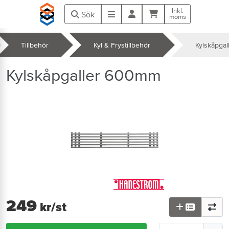
Hoppa till huvudinnehåll
Inkl.
Kundvagn
Meny
Sök
moms
Tillbehör
Kyl & Frystillbehör
Kylskåpga
k
Kylskåpgaller 600mm
249
kr
/st