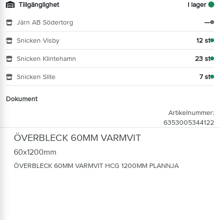
Tillgänglighet
I lager
Järn AB Södertorg
—
Snicken Visby
12 st
Snicken Klintehamn
23 st
Snicken Slite
7 st
Dokument
Artikelnummer:
6353005344122
ÖVERBLECK 60MM VARMVIT
60x1200mm
ÖVERBLECK 60MM VARMVIT HCG 1200MM PLANNJA