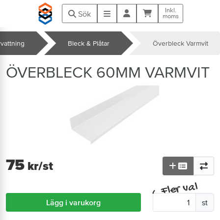
Hoppa till huvudinnehåll
Inkl.
Kundvagn
Meny
Sök
moms
vattning
Bleck & Plåtar
Överbleck Varmvit
k
ÖVERBLECK 60MM VARMVIT
75
kr
/st
Fler val
^
Lägg i varukorg
st