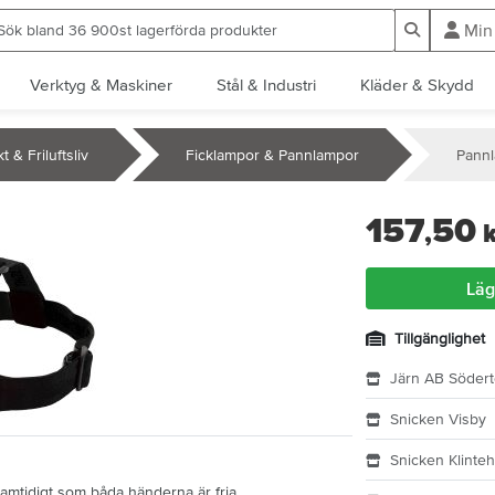
ök bland 36 900st lagerförda produkter
Sök
Min
Verktyg & Maskiner
Stål & Industri
Kläder & Skydd
t & Friluftsliv
Ficklampor & Pannlampor
Pann
157
50
,
k
Läg
Tillgänglighet
Järn AB Södert
Snicken Visby
Snicken Klinte
amtidigt som båda händerna är fria.