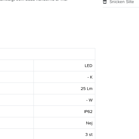
Snicken Slite
LED
- K
25 Lm
- W
IP62
Nej
3 st