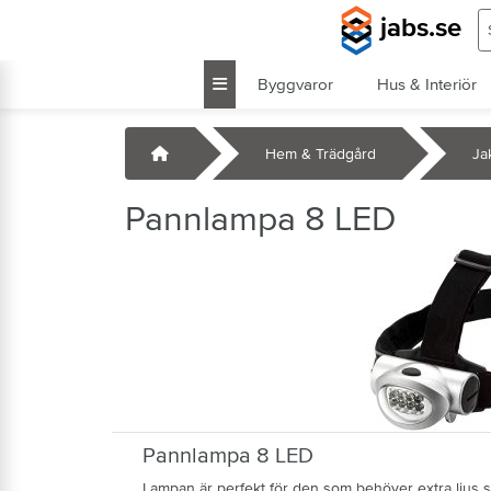
Hoppa till huvudinnehåll
S
jabs.se
Byggvaror
Hus & Interiör
k
Startsida
Hem & Trädgård
Jak
Pannlampa 8 LED
Pannlampa 8 LED
Lampan är perfekt för den som behöver extra ljus s