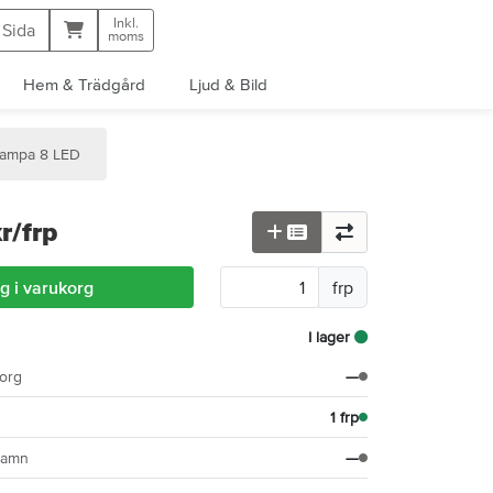
Inkl.
Kundvagn
 Sida
moms
Hem & Trädgård
Ljud & Bild
lampa 8 LED
r
/frp
g i varukorg
frp
I lager
org
—
1 frp
hamn
—