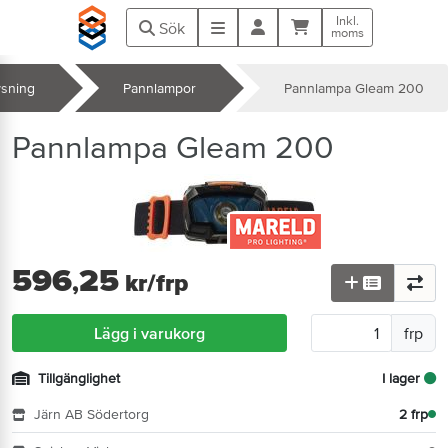
Hoppa till huvudinnehåll
Inkl.
Kundvagn
Meny
Sök
moms
ysning
Pannlampor
Pannlampa Gleam 200
k
Pannlampa Gleam 200
596
25
,
kr
/frp
Lägg i varukorg
frp
Tillgänglighet
I lager
Järn AB Södertorg
2 frp