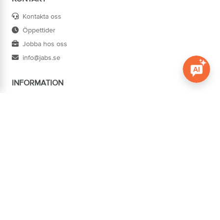
Kontakta oss
Öppettider
Jobba hos oss
info@jabs.se
INFORMATION
Öppna c
Villkor
Ångra köp
Om oss
Cookies
Tillgänglighet
ADRESS
Järn AB Södertorg
BOX 1174