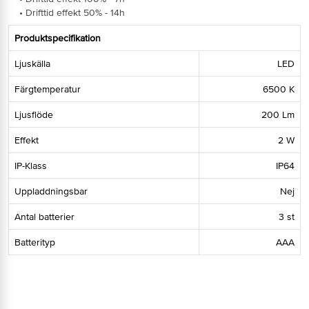
• Drifttid effekt 50% - 14h
Produktspecifikation
Ljuskälla
LED
Färgtemperatur
6500 K
Ljusflöde
200 Lm
Effekt
2 W
IP-Klass
IP64
Uppladdningsbar
Nej
Antal batterier
3 st
Batterityp
AAA