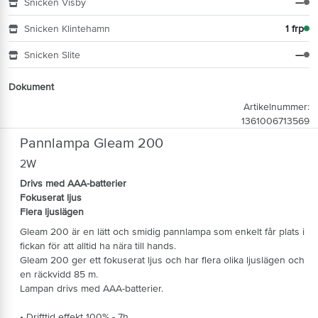
Snicken Visby
—
Snicken Klintehamn
1 frp
Snicken Slite
—
Dokument
Artikelnummer:
1361006713569
Pannlampa Gleam 200
2W
Drivs med AAA-batterier
Fokuserat ljus
Flera ljuslägen
Gleam 200 är en lätt och smidig pannlampa som enkelt får plats i
fickan för att alltid ha nära till hands.
Gleam 200 ger ett fokuserat ljus och har flera olika ljuslägen och
en räckvidd 85 m.
Lampan drivs med AAA-batterier.
• Drifttid effekt 100% - 7h