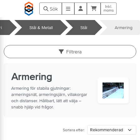
Hoppa till huvudinnehåll
Inkl.
Kundvagn
Meny
Sök
moms
ri
Stål & Metall
Stål
Armering
k
Filtrera
Armering
Armering för stabila gjutningar:
armeringsnät, armeringsjärn, villakorgar
och distanser. Hållbart, lätt att välja –
snabb hjälp vid frågor.
Sortera efter: