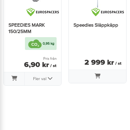
SPEEDIES MARK
Speedies Släppkäpp
150/25MM
0,95 kg
Pris från
2 999
kr
6
,
90
kr
/ st
/ st
Fler val