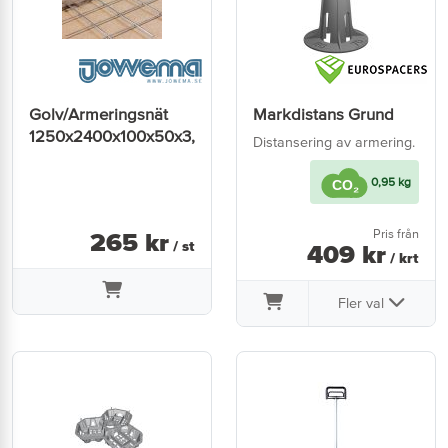
Golv/Armeringsnät
Markdistans Grund
1250x2400x100x50x3,0mm
Distansering av armering.
0,95 kg
Pris från
265
kr
/ st
409
kr
/ krt
Fler val