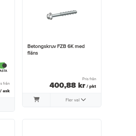
Betongskruv FZB 6K med
fläns
Pris från
400
,
88
kr
is från
/ pkt
/ ask
Fler val