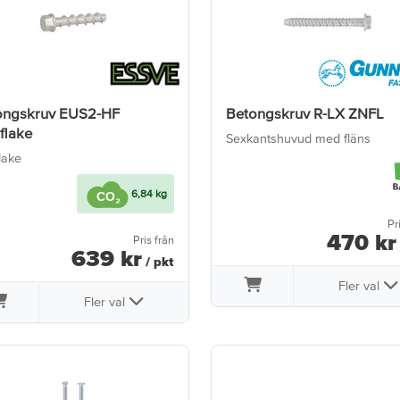
ongskruv EUS2-HF
Betongskruv R-LX ZNFL
flake
Sexkantshuvud med fläns
lake
6,84 kg
Pr
470
kr
Pris från
639
kr
/ pkt
Fler val
Fler val