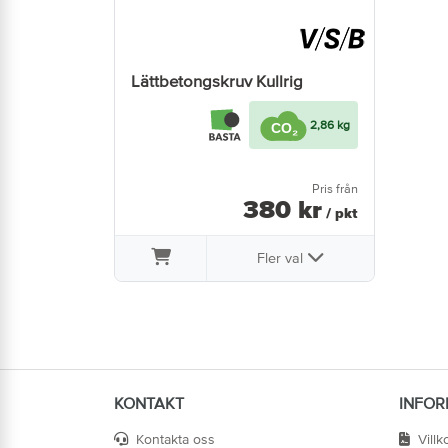
Lättbetongskruv Kullrig
2,86 kg
Pris från
380
kr
/ pkt
Fler val
KONTAKT
INFOR
Kontakta oss
Villk