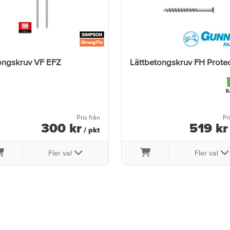
ongskruv VF EFZ
Lättbetongskruv FH Prote
Pris från
Pr
300
kr
519
kr
/ pkt
Fler val
Fler val