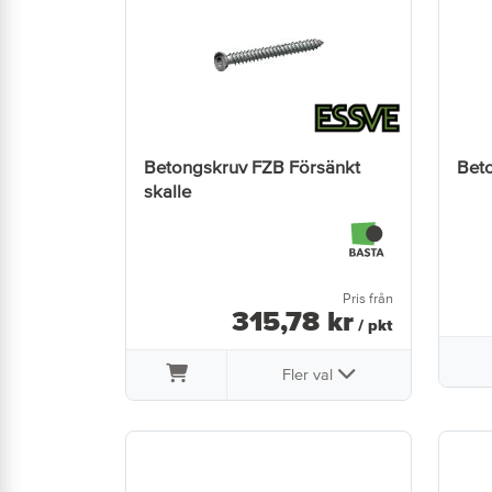
Betongskruv FZB Försänkt
Bet
skalle
Pris från
315
,
78
kr
/ pkt
Fler val