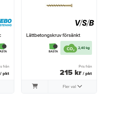
c
Lättbetongskruv försänkt
2,40 kg
is från
Pris från
215
kr
/ pkt
/ pkt
Fler val