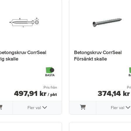
betongskruv CorrSeal
Betongskruv CorrSeal
rig skalle
Försänkt skalle
Pris från
Pr
497
,
91
kr
374
,
14
kr
/ pkt
Fler val
Fler val