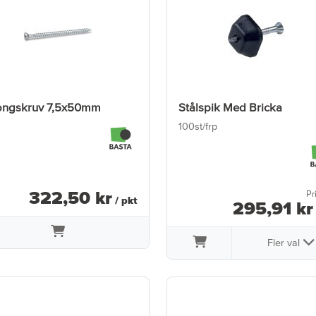
ongskruv 7,5x50mm
Stålspik Med Bricka
100st/frp
322
,
50
kr
Pr
/ pkt
295
,
91
kr
Fler val