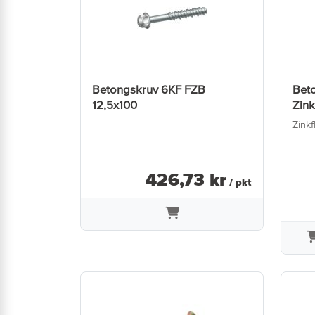
Betongskruv 6KF FZB
Bet
12,5x100
Zink
Zinkf
426
,
73
kr
/ pkt