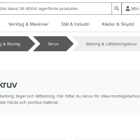
ök bland 36 900st lagerförda produkter
Sök
Min
Verktyg & Maskiner
Stål & Industri
Kläder & Skydd
ng & Beslag
Skruv
Betong & Lättbetongskruv
kruv
 betong, tegel och lättbetong. Här hittar du skruv för olika montagebehov
de hårda och porösa material.