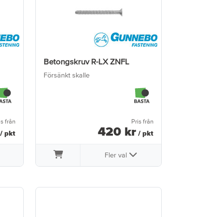
Betongskruv R-LX ZNFL
Försänkt skalle
is från
Pris från
420
kr
/ pkt
/ pkt
Fler val