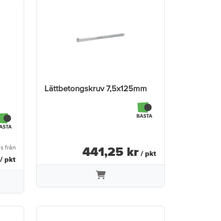
Lättbetongskruv 7,5x125mm
is från
441
,
25
kr
/ pkt
/ pkt