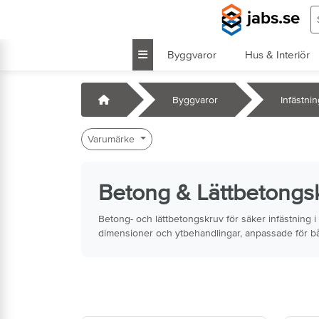
Hoppa till huvudinnehåll
S
jabs.se
Byggvaror
Hus & Interiör
k
Startsida
Byggvaror
Infästni
Varumärke
Betong & Lättbetongs
Betong- och lättbetongskruv för säker infästning i
dimensioner och ytbehandlingar, anpassade för bå