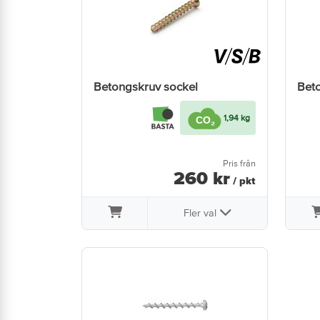
Betongskruv sockel
Bet
1,94 kg
Pris från
260
kr
/ pkt
Fler val