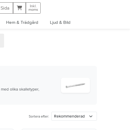
Inkl.
Kundvagn
 Sida
moms
Hem & Trädgård
Ljud & Bild
 med olika skalletyper,
Sortera efter: