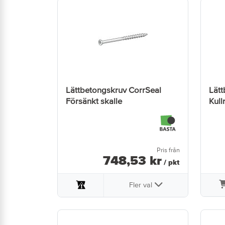
Lättbetongskruv CorrSeal
Lätt
Försänkt skalle
Kull
Pris från
748
,
53
kr
/ pkt
Fler val