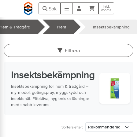
Hoppa till huvudinnehåll
Inkl.
Kundvagn
Meny
Sök
moms
Hem & Trädgård
Hem
Insektsbekämpning
k
Filtrera
Insektsbekämpning
Insektsbekämpning för hem & trädgård –
myrmedel, getingspray, myggskydd och
insektsnät. Effektiva, hygieniska lösningar
med snabb leverans.
Sortera efter: