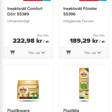
Insektsnät Comfort
Insektsnät Fönster
Dörr 55389
55396
UV-beständigt
Inåtgående Fönster
Pris från
Pris från
222
,
98
kr
189
,
29
kr
/ st
/ st
Fler val
Fler val
Flugfångare
Flugfälla