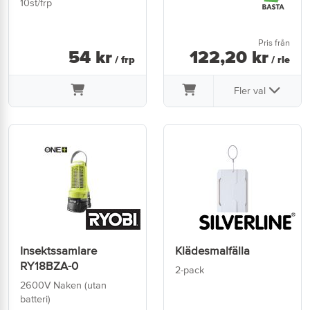
10st/frp
Pris från
54
kr
122
,
20
kr
/ frp
/ rle
Fler val
Insektssamlare
Klädesmalfälla
RY18BZA-0
2-pack
2600V Naken (utan
batteri)