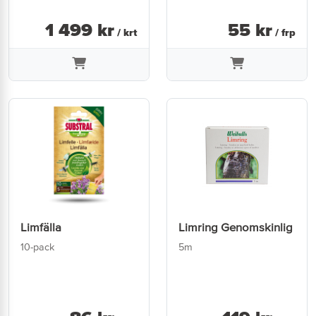
1 499
kr
55
kr
/ krt
/ frp
Limfälla
Limring Genomskinlig
10-pack
5m