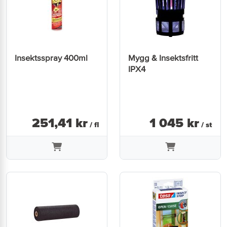
Insektsspray 400ml
Mygg & Insektsfritt
IPX4
251
,
41
kr
1 045
kr
/ fl
/ st