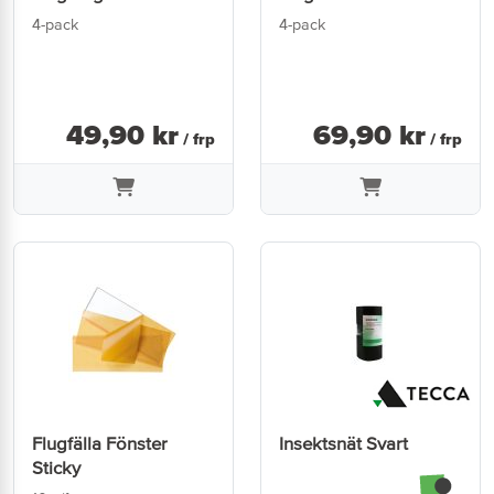
4-pack
4-pack
49
,
90
kr
69
,
90
kr
/ frp
/ frp
Flugfälla Fönster
Insektsnät Svart
Sticky