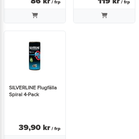
86
kr
119
kr
/ frp
/ frp
SILVERLINE Flugfälla
Spiral 4-Pack
39
,
90
kr
/ frp