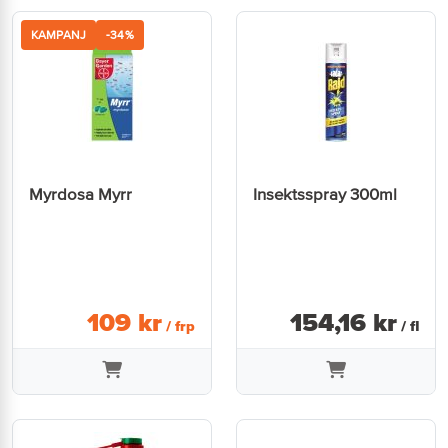
KAMPANJ
-34%
Myrdosa Myrr
Insektsspray 300ml
109
kr
154
,
16
kr
/ frp
/ fl