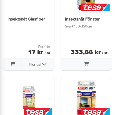
Insektsnät Glasfiber
Insektsnät Fönster
Svart 130x150cm
Pris från
17
kr
333
,
66
kr
/ m
/ st
Fler val