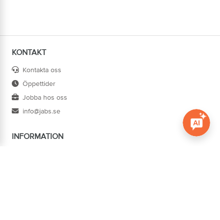
KONTAKT
Kontakta oss
Öppettider
Jobba hos oss
info@jabs.se
INFORMATION
Öppna c
Villkor
Ångra köp
Om oss
Cookies
Tillgänglighet