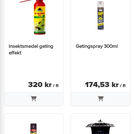
Insektsmedel geting
Getingspray 300ml
effekt
320
kr
174
,
53
kr
/ fl
/ fl