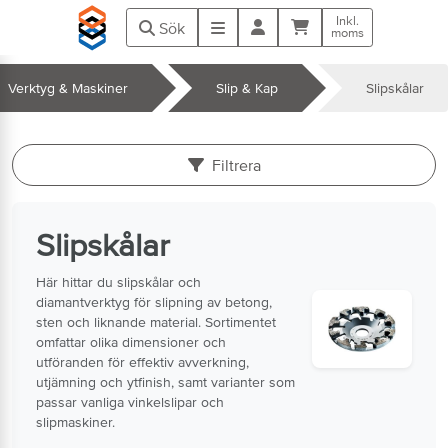
Hoppa till huvudinnehåll
Inkl.
Kundvagn
Meny
Sök
moms
Verktyg & Maskiner
Slip & Kap
Slipskålar
k
Filtrera
Slipskålar
Här hittar du slipskålar och
diamantverktyg för slipning av betong,
sten och liknande material. Sortimentet
omfattar olika dimensioner och
utföranden för effektiv avverkning,
utjämning och ytfinish, samt varianter som
passar vanliga vinkelslipar och
slipmaskiner.