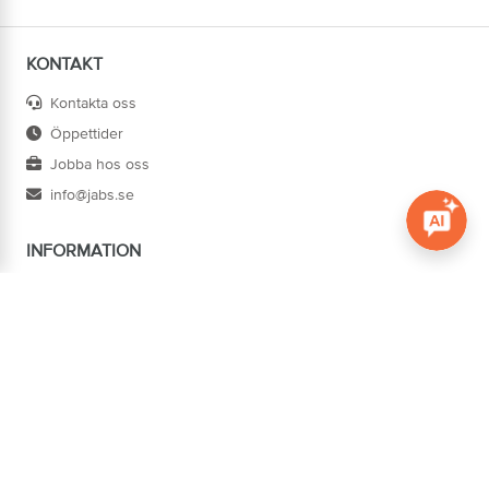
KONTAKT
Kontakta oss
Öppettider
Jobba hos oss
info@jabs.se
INFORMATION
Öppna c
Villkor
Ångra köp
Om oss
Cookies
Tillgänglighet
ADRESS