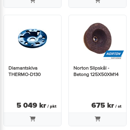
Diamantskiva
Norton Slipskål -
THERMO-D130
Betong 125X50XM14
5 049
kr
675
kr
/ pkt
/ st