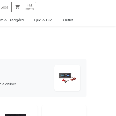
Inkl.
Kundvagn
 Sida
moms
m & Trädgård
Ljud & Bild
Outlet
dla online!