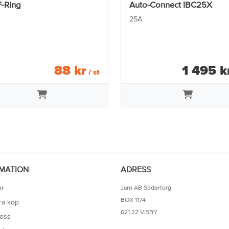
-Ring
Auto-Connect IBC25X
25A
88
kr
1 495
k
/ st
MATION
ADRESS
or
Järn AB Södertorg
BOX 1174
ra köp
621 22 VISBY
oss