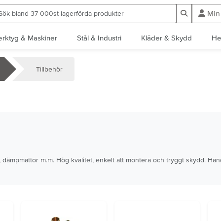
ök bland 37 000st lagerförda produkter
Sök
Min
erktyg & Maskiner
Stål & Industri
Kläder & Skydd
He
Tillbehör
gar, dämpmattor m.m. Hög kvalitet, enkelt att montera och tryggt skydd. Han