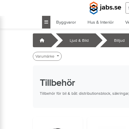
Hoppa till huvudinnehåll
S
jabs.se
Byggvaror
Hus & Interiör
V
k
Startsida
Ljud & Bild
Billjud
Varumärke
Tillbehör
Tillbehör för bil & båt: distributionsblock, säkrin