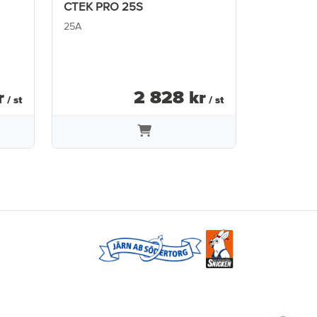
CTEK PRO 25S
Dämpmat
25A
500X700
r
2 828
kr
/ st
/ st