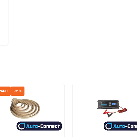
PANJ
-31%