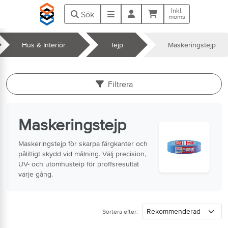
Hoppa till huvudinnehåll
Inkl.
Kundvagn
Meny
Sök
moms
da
Hus & Interiör
Tejp
Maskeringstejp
k
Filtrera
Maskeringstejp
Maskeringstejp för skarpa färgkanter och
pålitligt skydd vid målning. Välj precision,
UV- och utomhusteip för proffsresultat
varje gång.
Sortera efter: