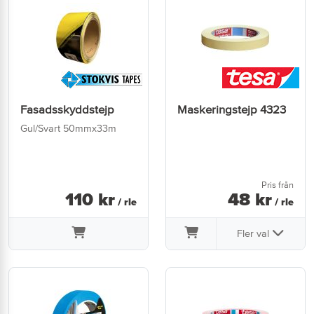
Fasadsskyddstejp
Maskeringstejp 4323
Gul/Svart 50mmx33m
Pris från
110
kr
48
kr
/ rle
/ rle
Fler val