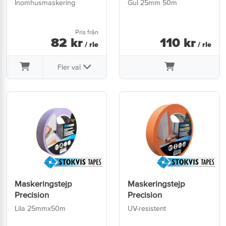
Inomhusmaskering
Gul 25mm 50m
Pris från
82
kr
110
kr
/ rle
/ rle
Fler val
Maskeringstejp
Maskeringstejp
Precision
Precision
Lila 25mmx50m
UV-resistent