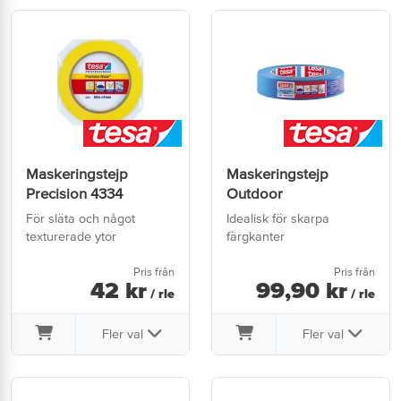
Maskeringstejp
Maskeringstejp
Precision 4334
Outdoor
För släta och något
Idealisk för skarpa
texturerade ytor
färgkanter
Pris från
Pris från
42
kr
99
,
90
kr
/ rle
/ rle
Fler val
Fler val