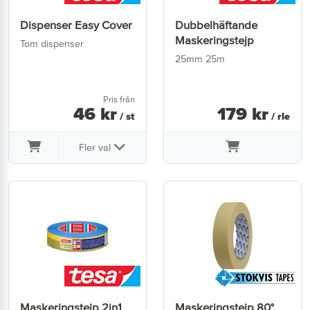
Dispenser Easy Cover
Dubbelhäftande
Maskeringstejp
Tom dispenser
25mm 25m
Pris från
46
kr
179
kr
/ st
/ rle
Fler val
Maskeringstejp 2in1
Maskeringstejp 80°