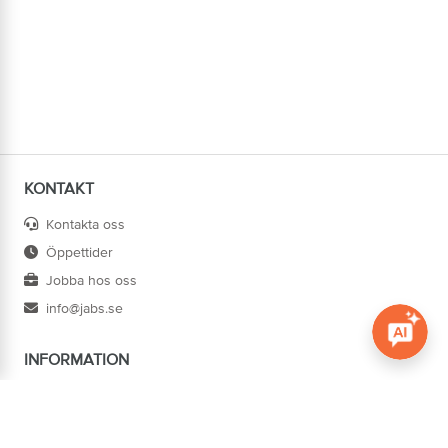
KONTAKT
Kontakta oss
Öppettider
Jobba hos oss
info@jabs.se
INFORMATION
Öppna c
Villkor
Ångra köp