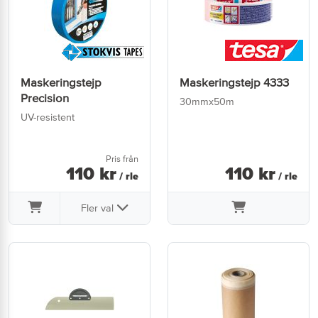
Maskeringstejp
Maskeringstejp 4333
Precision
30mmx50m
UV-resistent
Pris från
110
kr
110
kr
/ rle
/ rle
Fler val