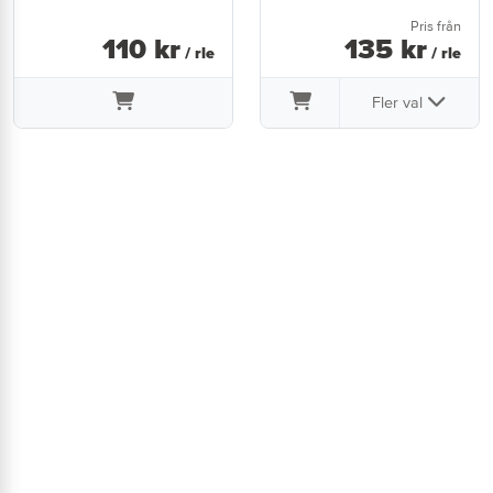
Pris från
110
kr
135
kr
/ rle
/ rle
Fler val