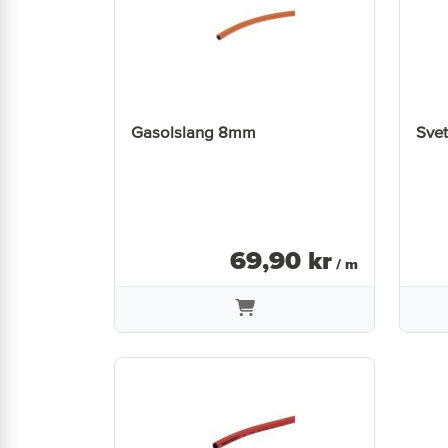
Gasolslang 8mm
Sve
69
,
90
kr
/ m