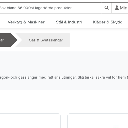
ök bland 36 900st lagerförda produkter
Sök
Min
Verktyg & Maskiner
Stål & Industri
Kläder & Skydd
ar
Gas & Svetsslangar
gon- och gasslangar med rätt anslutningar. Slitstarka, säkra val för hem &