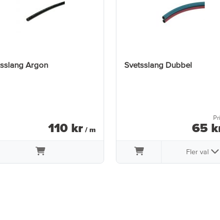
tsslang Argon
Svetsslang Dubbel
Pr
110
kr
65
k
/ m
Fler val