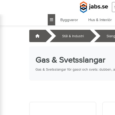
Hoppa till huvudinnehåll
S
jabs.se
Byggvaror
Hus & Interiör
k
Startsida
Stål & Industri
Slang
Gas & Svetsslangar
Gas & Svetsslangar för gasol och svets: dubbel-, ar