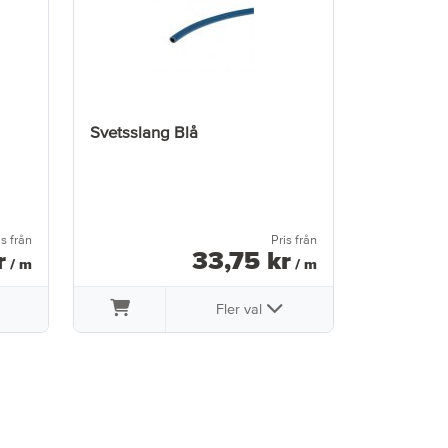
Svetsslang Blå
is från
Pris från
r
33
,
75
kr
/ m
/ m
Fler val