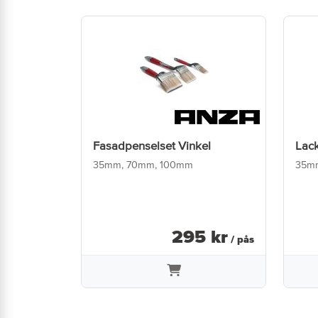
Fasadpenselset Vinkel
Lac
35mm, 70mm, 100mm
35m
295
kr
/ pås