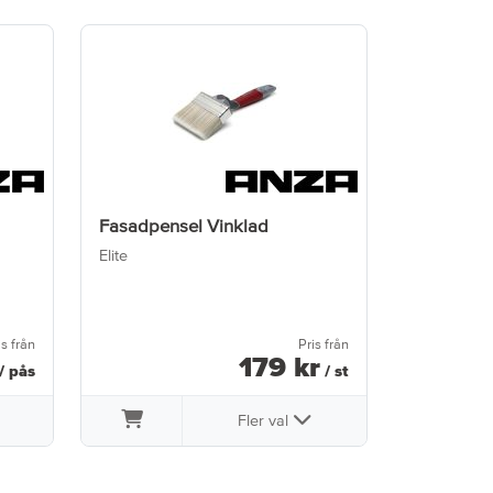
Fasadpensel Vinklad
Vinkelpen
Elite
70mm
is från
Pris från
179
kr
/ pås
/ st
Fler val