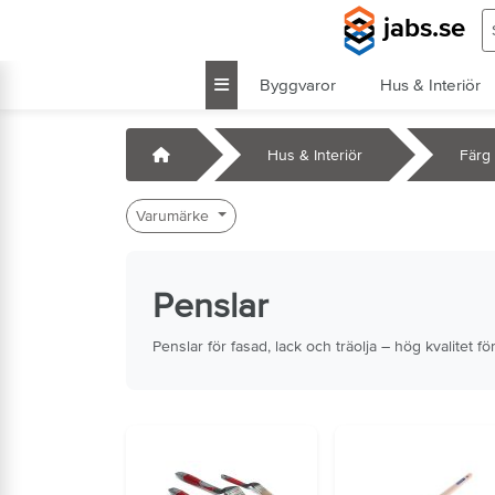
Hoppa till huvudinnehåll
S
jabs.se
Byggvaror
Hus & Interiör
k
Startsida
Hus & Interiör
Färg
Varumärke
Penslar
Penslar för fasad, lack och träolja – hög kvalitet fö