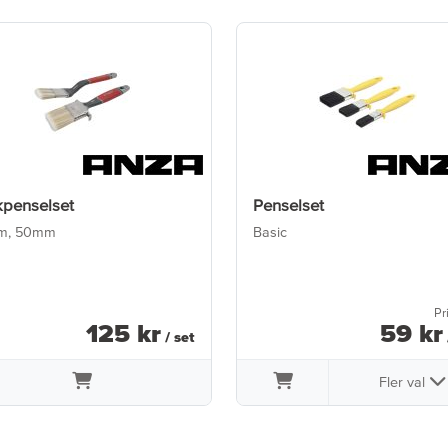
kpenselset
Penselset
m, 50mm
Basic
Pr
125
kr
59
kr
/ set
Fler val