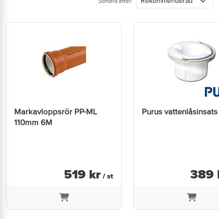
Sortera efter:
Markavloppsrör PP-ML
Purus vattenlåsinsats 
110mm 6M
519
kr
389
/ st