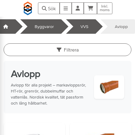
Hoppa till huvudinnehåll
Inkl.
Kundvagn
Meny
Sök
moms
Startsida
Byggvaror
VVS
Avlopp
k
Filtrera
Avlopp
Avlopp för alla projekt – markavloppsrör,
HT-rör, grenrör, dubbelmuffar och
vattenlås. Nordisk kvalitet, tät passform
och lång hållbarhet.