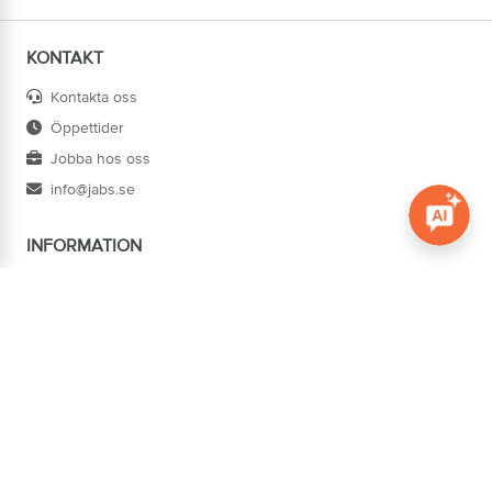
KONTAKT
Kontakta oss
Öppettider
Jobba hos oss
info@jabs.se
INFORMATION
Öppna c
Villkor
Ångra köp
Om oss
Cookies
Tillgänglighet
ADRESS