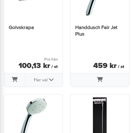
Golvskrapa
Handdusch Fair Jet
Plus
Pris från
100
,
13
kr
459
kr
/ st
/ st
Fler val