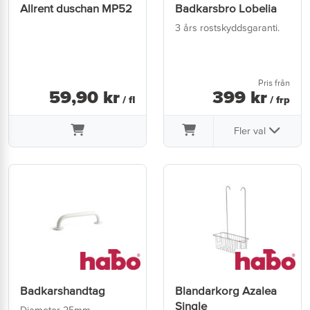
Allrent duschan MP52
Badkarsbro Lobelia
3 års rostskyddsgaranti.
Pris från
59
,
90
kr
399
kr
/ fl
/ frp
Fler val
Badkarshandtag
Blandarkorg Azalea
Single
Diameter 25mm