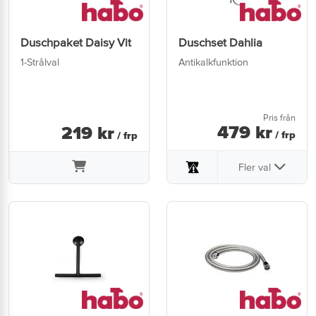
Duschpaket Daisy Vit
Duschset Dahlia
1-Strålval
Antikalkfunktion
Pris från
479
kr
219
kr
/ frp
/ frp
Fler val