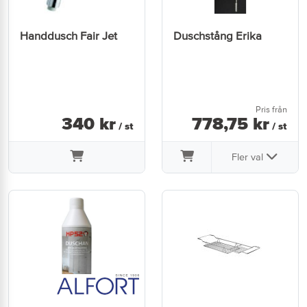
Handdusch Fair Jet
Duschstång Erika
Pris från
340
kr
778
,
75
kr
/ st
/ st
Fler val