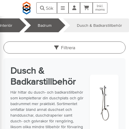
Hoppa till huvudinnehåll
Inkl.
Kundvagn
Meny
Sök
moms
nteriör
Badrum
Dusch & Badkarstillbehör
k
Filtrera
Dusch &
Badkarstillbehör
Här hittar du dusch- och badkarstillbehör
som kompletterar din duschplats och gör
badrummet mer praktiskt. Sortimentet
omfattar bland annat duschset och
handduschar, duschdraperier samt
dusch- och golvrakor för rengöring,
liksom olika mindre tillbehör för förvaring