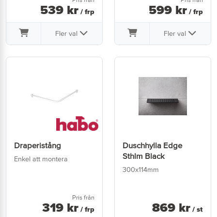
539
kr
599
kr
/ frp
/ frp
Fler val
Fler val
Draperistång
Duschhylla Edge
Sthlm Black
Enkel att montera
300x114mm
Pris från
319
kr
869
kr
/ frp
/ st