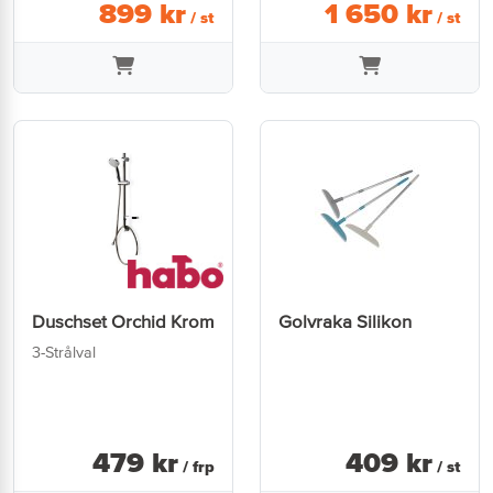
899
kr
1 650
kr
/ st
/ st
Duschset Orchid Krom
Golvraka Silikon
3-Strålval
479
kr
409
kr
/ frp
/ st