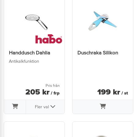
Handdusch Dahlia
Duschraka Silikon
Antikalkfunktion
Pris från
205
kr
199
kr
/ frp
/ st
Fler val