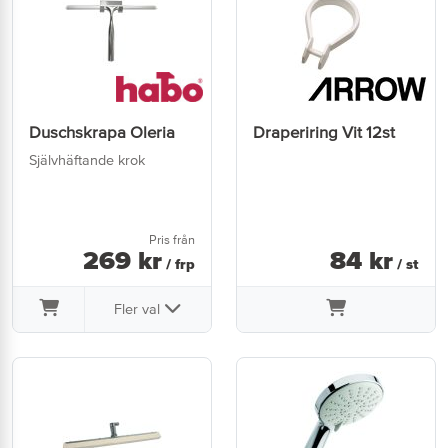
Duschskrapa Oleria
Draperiring Vit 12st
Självhäftande krok
Pris från
269
kr
84
kr
/ frp
/ st
Fler val