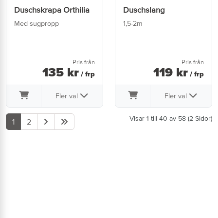
Duschskrapa Orthilia
Duschslang
Med sugpropp
1,5-2m
Pris från
Pris från
135
kr
119
kr
/ frp
/ frp
Fler val
Fler val
Visar 1 till 40 av 58 (2 Sidor)
1
2