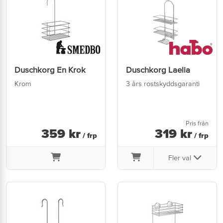
Duschkorg En Krok
Duschkorg Laelia
Krom
3 års rostskyddsgaranti
Pris från
359
kr
319
kr
/ frp
/ frp
Fler val