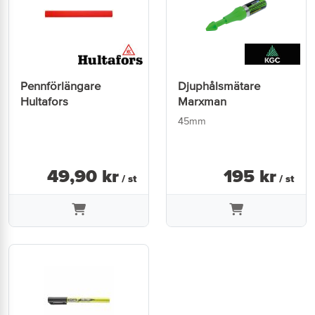
Pennförlängare
Djuphålsmätare
Hultafors
Marxman
45mm
49
,
90
kr
195
kr
/ st
/ st