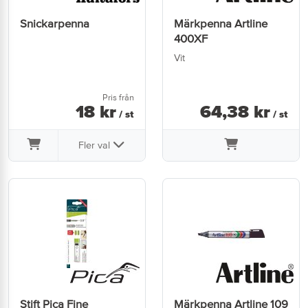
Snickarpenna
Märkpenna Artline
400XF
Vit
Pris från
18
kr
64
,
38
kr
/ st
/ st
Fler val
Stift Pica Fine
Märkpenna Artline 109