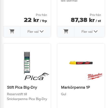
tex borrhål
Pris från
Pris från
22
kr
87
,
38
kr
/ frp
/ st
Fler val
Fler val
Stift Pica Big-Dry
Markörpenna 1P
Reservstift till
Gul
Snickarpenna Pica Big-Dry