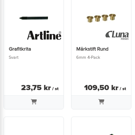
Grafitkrita
Märkstift Rund
Svart
6mm 4-Pack
23
,
75
kr
109
,
50
kr
/ st
/ st