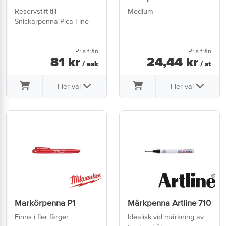
Reservstift till
Medium
Snickarpenna Pica Fine
Pris från
Pris från
81
kr
24
,
44
kr
/ ask
/ st
Fler val
Fler val
Markörpenna P1
Märkpenna Artline 710
Finns i fler färger
Idealisk vid märkning av