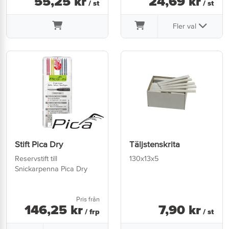
55
,
25
kr
24
,
69
kr
/ st
/ st
Fler val
Stift Pica Dry
Täljstenskrita
Reservstift till
130x13x5
Snickarpenna Pica Dry
Pris från
146
,
25
kr
7
,
90
kr
/ frp
/ st