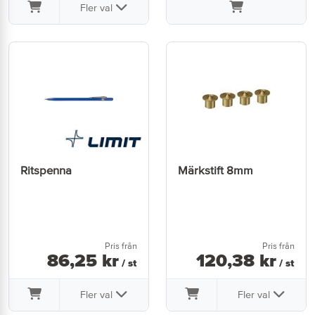
Fler val
Ritspenna
Märkstift 8mm
Pris från
Pris från
86
,
25
kr
120
,
38
kr
/ st
/ st
Fler val
Fler val