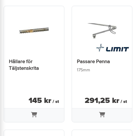
Hållare för
Passare Penna
Täljstenskrita
175mm
145
kr
291
,
25
kr
/ st
/ st