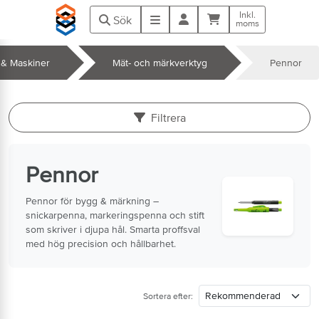
Hoppa till huvudinnehåll
Inkl.
Kundvagn
Meny
Sök
moms
 & Maskiner
Mät- och märkverktyg
Pennor
k
Filtrera
Pennor
Pennor för bygg & märkning –
snickarpenna, markeringspenna och stift
som skriver i djupa hål. Smarta proffsval
med hög precision och hållbarhet.
Sortera efter: