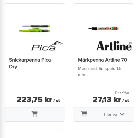
Snickarpenna Pica-
Märkpenna Artline 70
Dry
Med rund, fin spets 1.5
mm
Pris från
223
,
75
kr
27
,
13
kr
/ st
/ st
Fler val