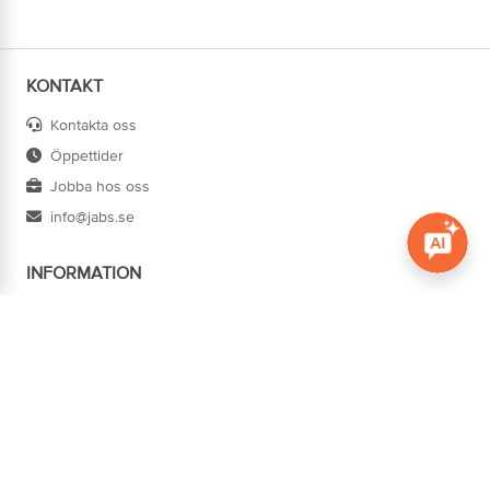
KONTAKT
Kontakta oss
Öppettider
Jobba hos oss
info@jabs.se
INFORMATION
Öppna c
Villkor
Ångra köp
Om oss
Cookies
Tillgänglighet