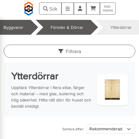
Hoppa till huvudinnehåll
Inkl.
Kundvagn
Meny
Sök
moms
Byggvaror
Fönster & Dörrar
Ytterdörrar
k
Filtrera
Ytterdörrar
Upptäck Ytterdörrar i flera stilar, färger
och material – med glas, isolering och
hög säkerhet. Hitta rätt dörr för huset och
beställ smidigt.
Sortera efter: