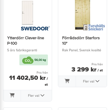
Ytterdörr Clever-line
Förrådsdörr Starfors
P-100
10°
5 års fabriksgaranti
Rak Panel, Svensk kvalité
56,00 kg
Pris från
3 299
kr
/ st
Pris från
11 402
,
50
kr
/
Fler val
st
Fler val