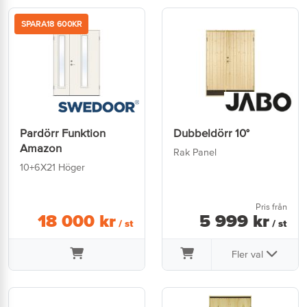
SPARA
18 600
KR
Pardörr Funktion
Dubbeldörr 10°
Amazon
Rak Panel
10+6X21 Höger
Pris från
18 000
kr
5 999
kr
/ st
/ st
Fler val