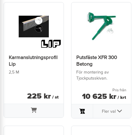
Karmanslutningsprofil
Putsfäste XFR 300
Lip
Betong
2,5 M
För montering av
Tjockputsskivan.
Pris från
225
kr
10 625
kr
/ st
/ krt
Fler val