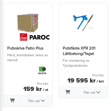
Putsskiva Fatio Plus
Putsfäste XFR 201
Lättbetong/Tegel
Hård, brandsäker skiva av
stenull.
För montering av
Tjockputsskivan.
Pris från
19 595
kr
/ krt
Pris från
159
kr
/ st
Fler val
Fler val