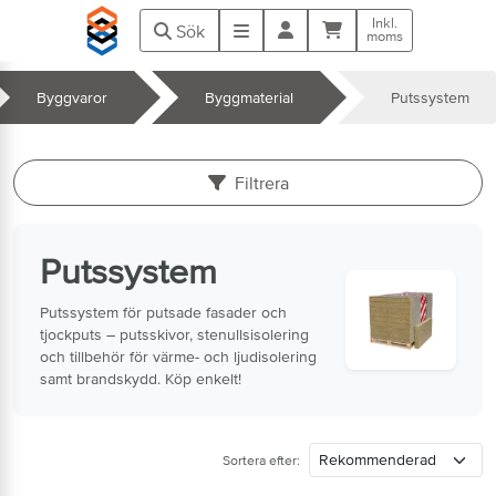
Hoppa till huvudinnehåll
Inkl.
Kundvagn
Meny
Sök
moms
Byggvaror
Byggmaterial
Putssystem
k
Filtrera
Putssystem
Putssystem för putsade fasader och
tjockputs – putsskivor, stenullsisolering
och tillbehör för värme- och ljudisolering
samt brandskydd. Köp enkelt!
Sortera efter: