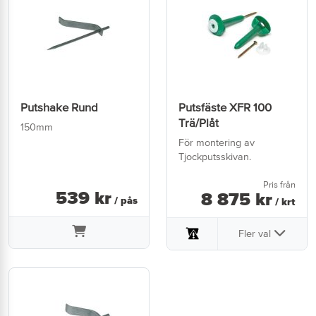
Putshake Rund
Putsfäste XFR 100
Trä/Plåt
150mm
För montering av
Tjockputsskivan.
Pris från
539
kr
8 875
kr
/ pås
/ krt
Fler val