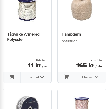
Tågvirke Armerad
Hampgarn
Polyester
Naturfiber
Pris från
Pris från
11
kr
165
kr
/ m
/ rle
Fler val
Fler val