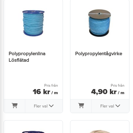
Polypropylenlina
Polypropylentågvirke
Lösflätad
Pris från
Pris från
16
kr
4
,
90
kr
/ m
/ m
Fler val
Fler val