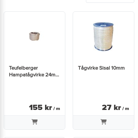
Teufelberger
Tågvirke Sisal 10mm
Hampatågvirke 24mm
3-Slag
155
kr
27
kr
/ m
/ m