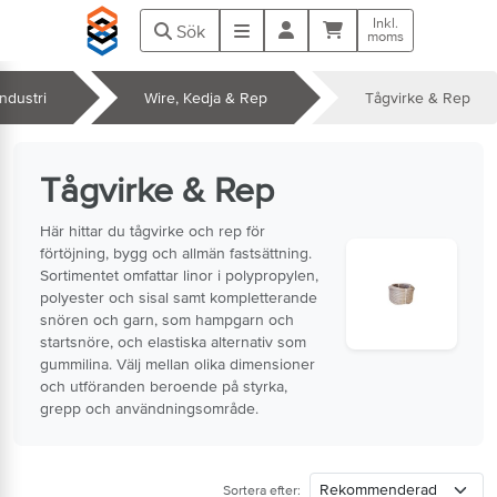
Hoppa till huvudinnehåll
Inkl.
Kundvagn
Meny
Sök
moms
Industri
Wire, Kedja & Rep
Tågvirke & Rep
k
Tågvirke & Rep
Här hittar du tågvirke och rep för
förtöjning, bygg och allmän fastsättning.
Sortimentet omfattar linor i polypropylen,
polyester och sisal samt kompletterande
snören och garn, som hampgarn och
startsnöre, och elastiska alternativ som
gummilina. Välj mellan olika dimensioner
och utföranden beroende på styrka,
grepp och användningsområde.
Sortera efter: