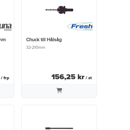
0mm
Chuck till Hålsåg
32-210mm
156
,
25
kr
/ frp
/ st