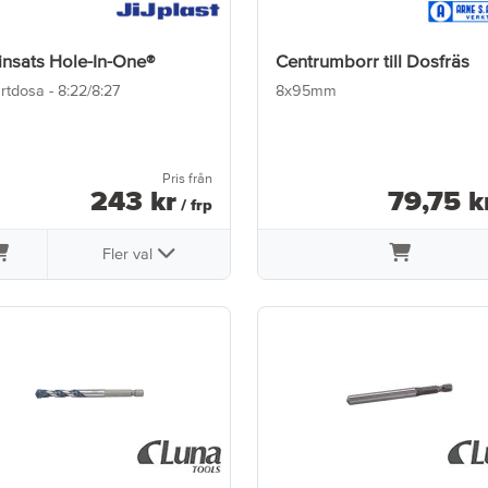
nsats Hole-In-One®
Centrumborr till Dosfräs
rtdosa - 8:22/8:27
8x95mm
Pris från
243
kr
79
,
75
k
/ frp
Fler val