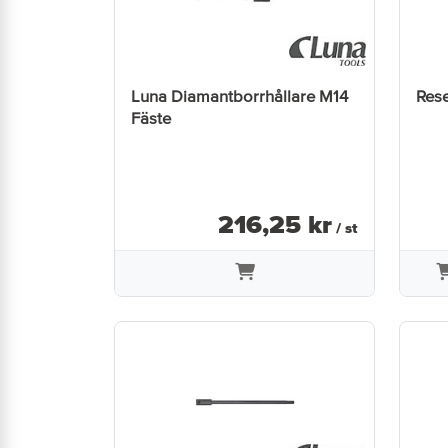
Luna Diamantborrhållare M14
Rese
Fäste
216
,
25
kr
/ st