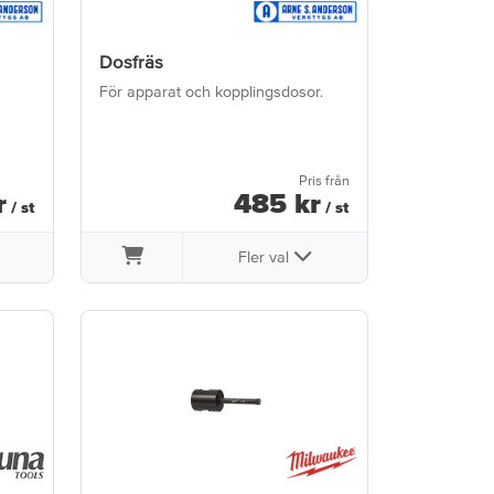
Dosfräs
För apparat och kopplingsdosor.
Pris från
r
485
kr
/ st
/ st
Fler val