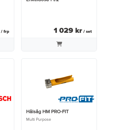
1 029
kr
/ frp
/ set
Hålsåg HM PRO-FIT
Multi Purpose