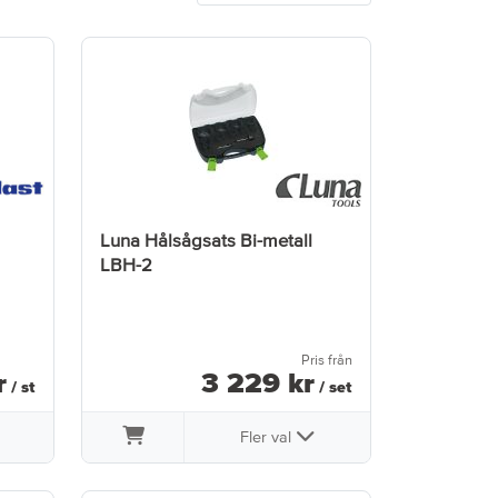
Luna Hålsågsats Bi-metall
LBH-2
Pris från
r
3 229
kr
/ st
/ set
Fler val