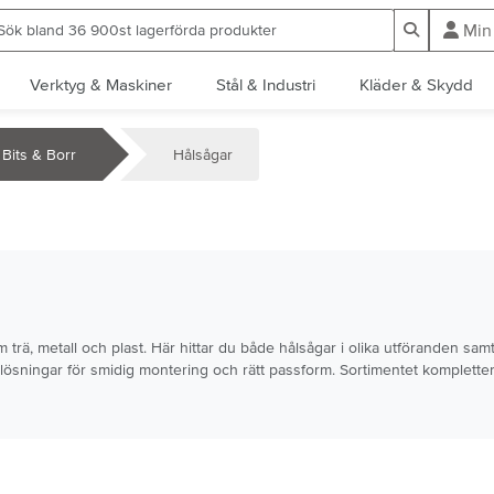
ök bland 36 900st lagerförda produkter
Sök
Min
Verktyg & Maskiner
Stål & Industri
Kläder & Skydd
Bits & Borr
Hålsågar
m trä, metall och plast. Här hittar du både hålsågar i olika utföranden samt
slösningar för smidig montering och rätt passform. Sortimentet komplett