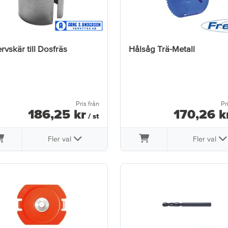
rvskär till Dosfräs
Hålsåg Trä-Metall
Pris från
Pr
186
,
25
kr
170
,
26
k
/ st
Fler val
Fler val