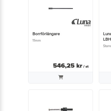
Borrförlängare
Luna
LBH
11mm
Stan
546
,
25
kr
/ st