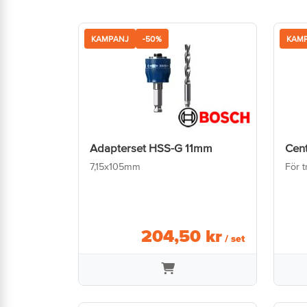
KAMPANJ
-50%
KAM
Adapterset HSS-G 11mm
Cen
7,15x105mm
För 
204
,
50
kr
/ set