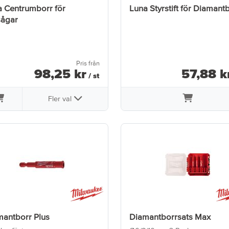
 Centrumborr för
Luna Styrstift för Diamant
sågar
Pris från
98
,
25
kr
57
,
88
k
/ st
Fler val
mantborr Plus
Diamantborrsats Max