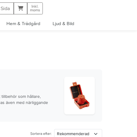
Inkl.
Kundvagn
 Sida
moms
Hem & Trädgård
Ljud & Bild
 tillbehör som hållare,
eras även med närliggande
Sortera efter: