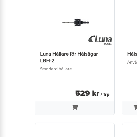
Luna Hållare för Hålsågar
Hål
LBH-2
Använ
Standard hållare
529
kr
/ frp