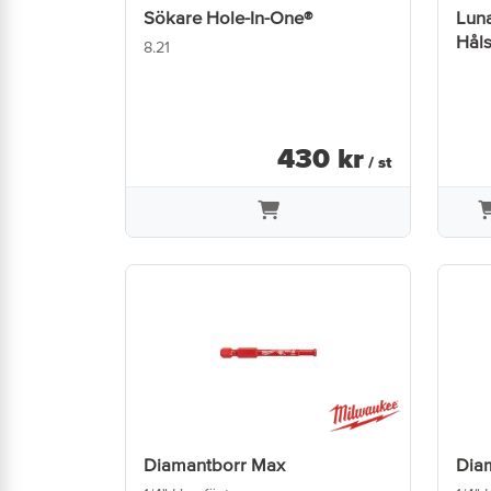
Sökare Hole-In-One®
Luna
Hål
8.21
430
kr
/ st
Diamantborr Max
Dia