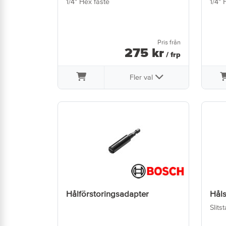
1/4" Hex fäste
1/4" 
Pris från
275
kr
/ frp
Fler val
Hålförstoringsadapter
Håls
Slits