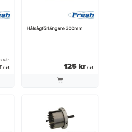
Hålsågförlängare 300mm
is från
r
125
kr
/ st
/ st