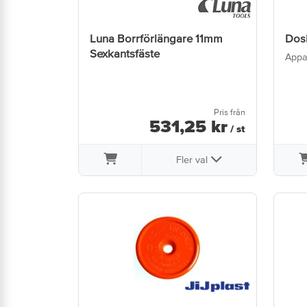
Luna Borrförlängare 11mm
Dosi
Sexkantsfäste
Appa
Pris från
531
,
25
kr
/ st
Fler val