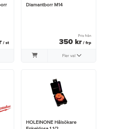
borr
Diamantborr M14
Pris från
r
350
kr
/ st
/ frp
Fler val
HOLEINONE Hålsökare
Enkeldosa 1 1/2