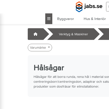
Hoppa till huvudinnehåll
S
jabs.se
Byggvaror
Hus & Interiör
k
Startsida
Verktyg & Maskiner
Varumärke
Hålsågar
Hålsågar för att borra runda, rena hål i material so
centreringsborr/centreringsdon, adaptrar och sat
produkter som dosfräsar för elinstallationer.