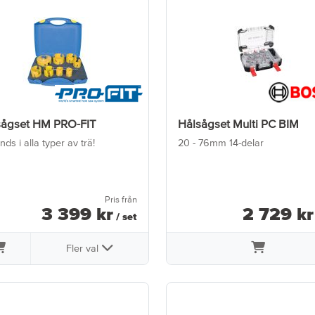
sågset HM PRO-FIT
Hålsågset Multi PC BIM
ds i alla typer av trä!
20 - 76mm 14-delar
Pris från
3 399
kr
2 729
kr
/ set
Fler val