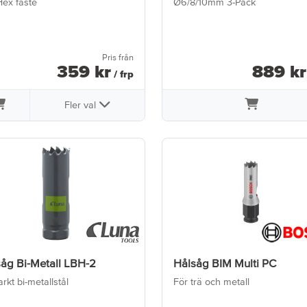
Hex fäste
Ø6/8/10mm 3-Pack
Pris från
359
kr
889
kr
/ frp
Fler val
åg Bi-Metall LBH-2
Hålsåg BIM Multi PC
tarkt bi-metallstål
För trä och metall