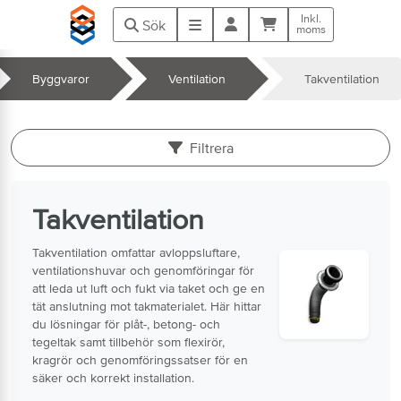
Hoppa till huvudinnehåll
Inkl.
Kundvagn
Meny
Sök
moms
Byggvaror
Ventilation
Takventilation
k
Filtrera
Takventilation
Takventilation omfattar avloppsluftare,
ventilationshuvar och genomföringar för
att leda ut luft och fukt via taket och ge en
tät anslutning mot takmaterialet. Här hittar
du lösningar för plåt-, betong- och
tegeltak samt tillbehör som flexirör,
kragrör och genomföringssatser för en
säker och korrekt installation.