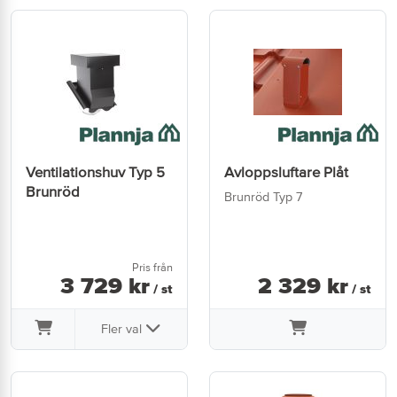
Ventilationshuv Typ 5
Avloppsluftare Plåt
Brunröd
Brunröd Typ 7
Pris från
3 729
kr
2 329
kr
/ st
/ st
Fler val