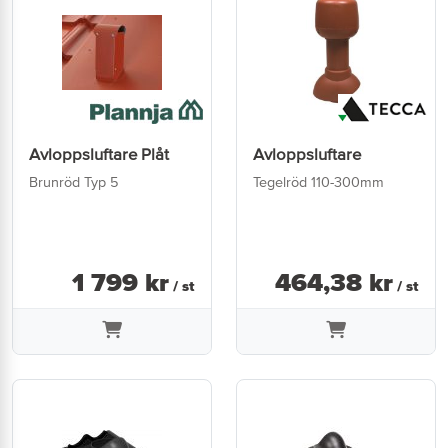
Avloppsluftare Plåt
Avloppsluftare
Brunröd Typ 5
Tegelröd 110-300mm
1 799
kr
464
,
38
kr
/ st
/ st