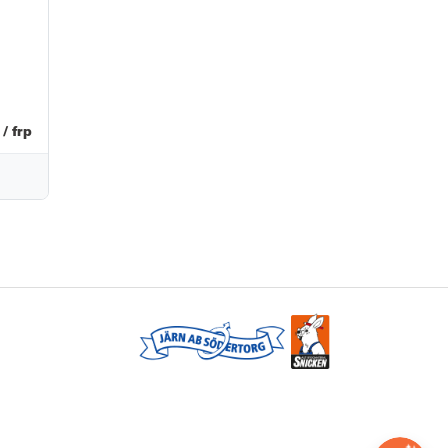
/ frp