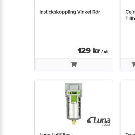
Instickskoppling Vinkel Rör
Cejn
Till
129
kr
/ st
Luna Luftfilter -
Try