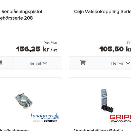
 Renblåsningspistol
Cejn Vätskokoppling Serie
behörsserie 208
Pris från
Pr
156
,
25
kr
105
,
50
k
/ st
Fler val
Fler val
ckluftsklämma
Verktygshållare Griplis