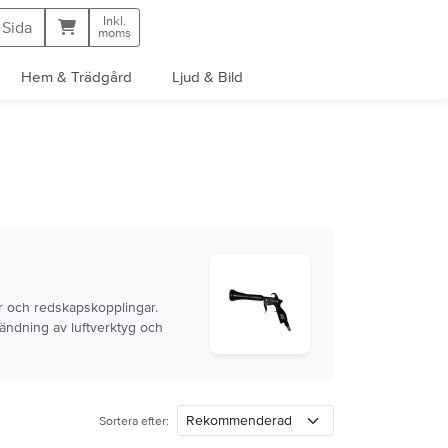
Inkl.
Kundvagn
 Sida
moms
Hem & Trädgård
Ljud & Bild
ar och redskapskopplingar.
vändning av luftverktyg och
Sortera efter: