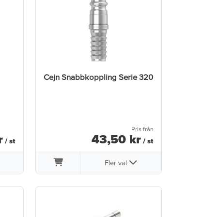
Cejn Snabbkoppling Serie 320
Pris från
r
43
,
50
kr
/ st
/ st
Fler val