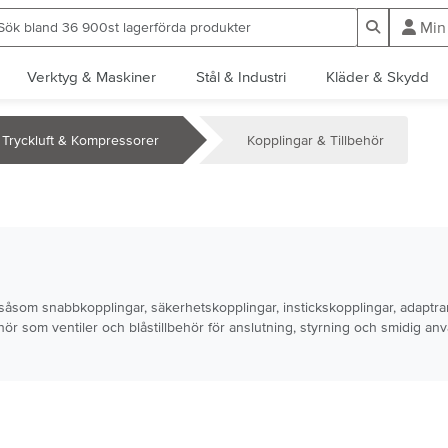
ök bland 36 900st lagerförda produkter
Sök
Min
Verktyg & Maskiner
Stål & Industri
Kläder & Skydd
Tryckluft & Kompressorer
Kopplingar & Tillbehör
ft, såsom snabbkopplingar, säkerhetskopplingar, instickskopplingar, adaptr
ehör som ventiler och blåstillbehör för anslutning, styrning och smidig an