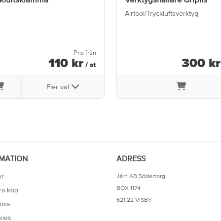
Airtool/Tryckluftsverktyg
Pris från
110
kr
300
kr
/ st
Fler val
MATION
ADRESS
or
Järn AB Södertorg
BOX 1174
ra köp
621 22 VISBY
oss
kies