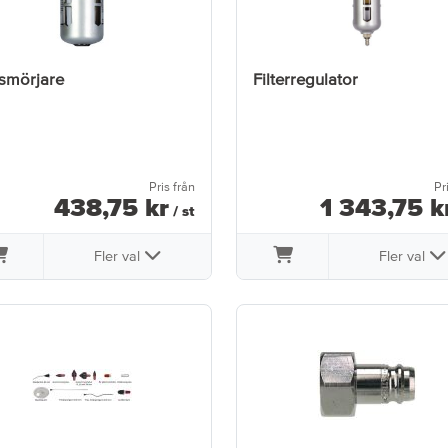
smörjare
Filterregulator
Pris från
Pr
438
,
75
kr
1 343
,
75
k
/ st
Fler val
Fler val