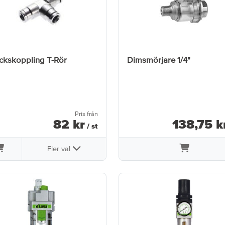
ickskoppling T-Rör
Dimsmörjare 1/4"
Pris från
82
kr
138
,
75
k
/ st
Fler val