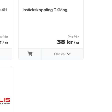
 411
Instickskoppling T-Gäng
is från
Pris från
r
38
kr
/ st
/ st
Fler val