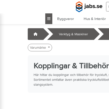
Hoppa till huvudinnehåll
S
jabs.se
Byggvaror
Hus & Interiör
k
Startsida
Verktyg & Maskiner
Varumärke
Kopplingar & Tillbehör
Här hittar du kopplingar och tillbehör för trycklu
Sortimentet omfattar även praktiska tryckluftstillb
slangsystem.