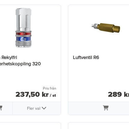
 Rekylfri
Luftventil R6
erhetskoppling 320
Pris från
237
,
50
kr
289
k
/ st
Fler val