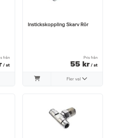
Instickskoppling Skarv Rör
is från
Pris från
r
55
kr
/ st
/ st
Fler val