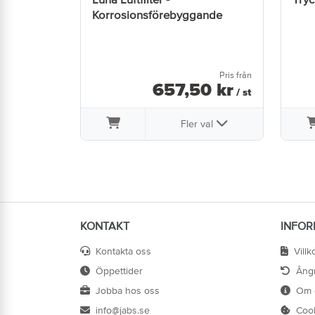
Korrosionsförebyggande
Pris från
657
,
50
kr
/ st
Fler val
KONTAKT
INFOR
Kontakta oss
Villk
Öppettider
Ång
Jobba hos oss
Om 
info@jabs.se
Coo