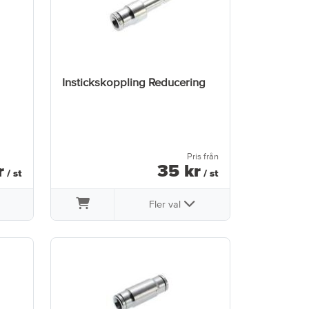
Instickskoppling Reducering
Pris från
r
35
kr
/ st
/ st
Fler val