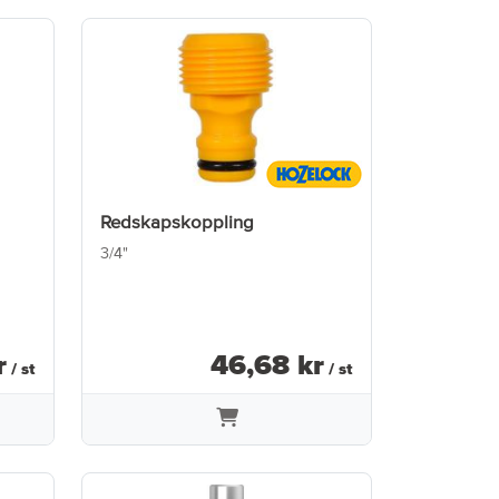
Redskapskoppling
3/4"
r
46
,
68
kr
/ st
/ st