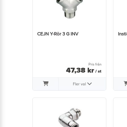
CEJN Y-Rör 3 G INV
Inst
Pris från
47
,
38
kr
/ st
Fler val