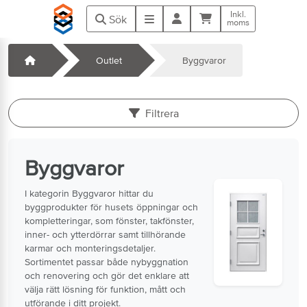
Hoppa till huvudinnehåll
Inkl.
Kundvagn
Meny
Sök
moms
Startsida
Outlet
Byggvaror
k
Filtrera
Byggvaror
I kategorin Byggvaror hittar du
byggprodukter för husets öppningar och
kompletteringar, som fönster, takfönster,
inner- och ytterdörrar samt tillhörande
karmar och monteringsdetaljer.
Sortimentet passar både nybyggnation
och renovering och gör det enklare att
välja rätt lösning för funktion, mått och
utförande i ditt projekt.