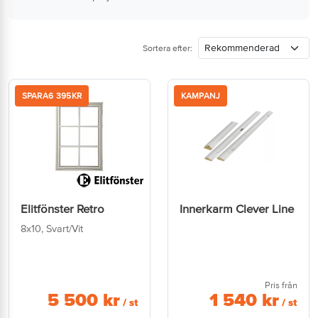
Sortera efter:
SPARA
6 395
KR
KAMPANJ
Elitfönster Retro
Innerkarm Clever Line
8x10, Svart/Vit
Pris från
5 500
kr
1 540
kr
/ st
/ st