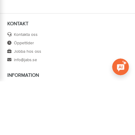
KONTAKT
Kontakta oss
Öppettider
Jobba hos oss
info@jabs.se
INFORMATION
Öppna c
Villkor
Ångra köp
Om oss
Cookies
Tillgänglighet