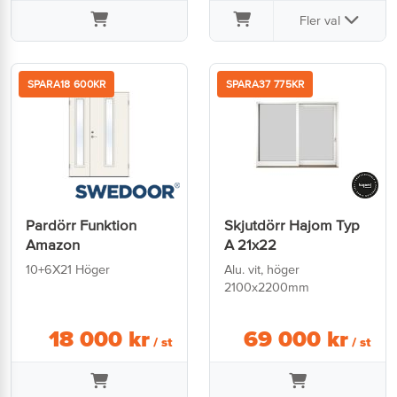
Fler val
SPARA
18 600
KR
SPARA
37 775
KR
Pardörr Funktion
Skjutdörr Hajom Typ
Amazon
A 21x22
10+6X21 Höger
Alu. vit, höger
2100x2200mm
18 000
kr
69 000
kr
/ st
/ st