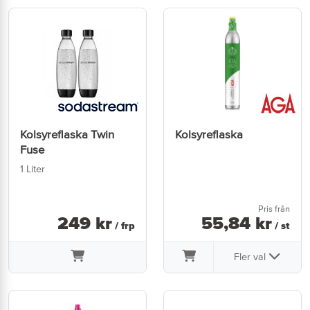
Kolsyreflaska Twin
Kolsyreflaska
Fuse
1 Liter
Pris från
249
kr
55
,
84
kr
/ frp
/ st
Fler val