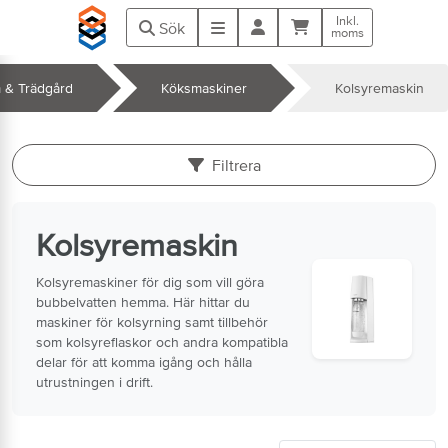
Hoppa till huvudinnehåll
Inkl.
Kundvagn
Meny
Sök
moms
 & Trädgård
Köksmaskiner
Kolsyremaskin
k
Filtrera
Kolsyremaskin
Kolsyremaskiner för dig som vill göra
bubbelvatten hemma. Här hittar du
maskiner för kolsyrning samt tillbehör
som kolsyreflaskor och andra kompatibla
delar för att komma igång och hålla
utrustningen i drift.