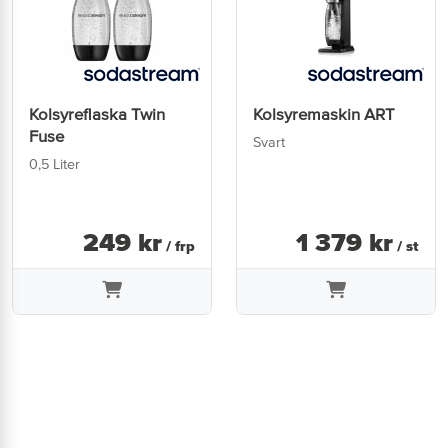
Kolsyreflaska Twin
Kolsyremaskin ART
Fuse
Svart
0,5 Liter
249
kr
1 379
kr
/ frp
/ st