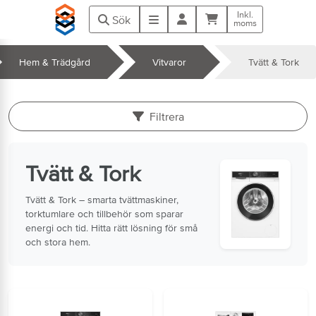
Hoppa till huvudinnehåll
Inkl.
Kundvagn
Meny
Sök
moms
Hem & Trädgård
Vitvaror
Tvätt & Tork
k
Filtrera
Tvätt & Tork
Tvätt & Tork – smarta tvättmaskiner,
torktumlare och tillbehör som sparar
energi och tid. Hitta rätt lösning för små
och stora hem.