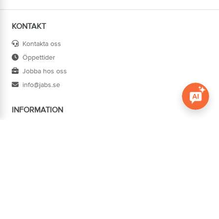
KONTAKT
Kontakta oss
Öppettider
Jobba hos oss
info@jabs.se
INFORMATION
Öppna c
Villkor
Ångra köp
Om oss
Cookies
Tillgänglighet
ADRESS