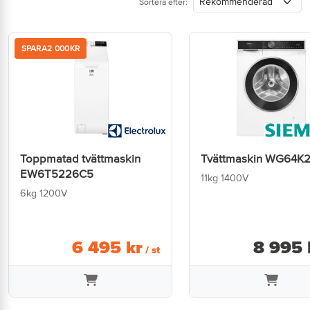
Sortera efter:
SPARA
2 000
KR
Toppmatad tvättmaskin
Tvättmaskin WG64K
EW6T5226C5
11kg 1400V
6kg 1200V
6 495
kr
8 995
/ st