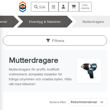
Hoppa till huvudinnehåll
Inkl.
Kundvagn
Meny
Sök
moms
kiner
Elverktyg & Maskiner
Mutterdragare
k
Filtrera
Mutterdragare
Mutterdragare för proffs: kraftfullt
vridmoment, kompakta modeller för
trånga utrymmen och snabba byten. Hitta
rätt med tillbehör!
Sortera efter: