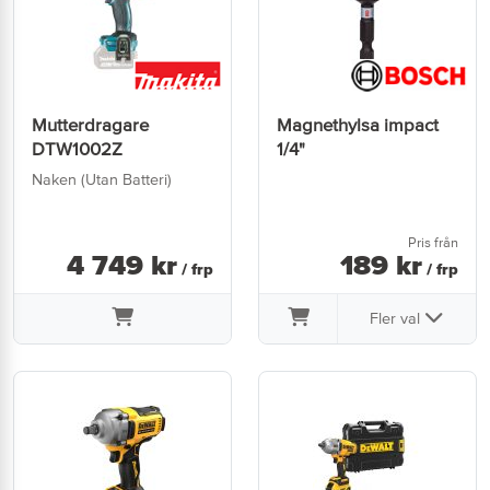
Mutterdragare
Magnethylsa impact
DTW1002Z
1/4"
Naken (Utan Batteri)
Pris från
4 749
kr
189
kr
/ frp
/ frp
Fler val