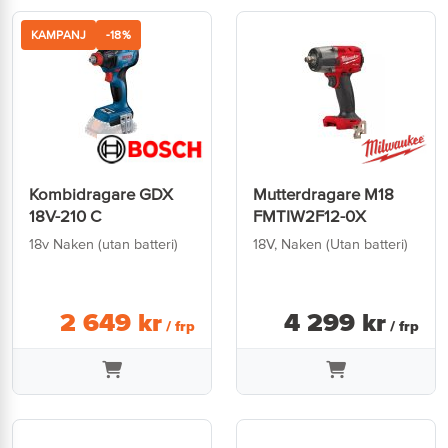
KAMPANJ
-18%
Kombidragare GDX
Mutterdragare M18
18V-210 C
FMTIW2F12-0X
18v Naken (utan batteri)
18V, Naken (Utan batteri)
2 649
kr
4 299
kr
/ frp
/ frp