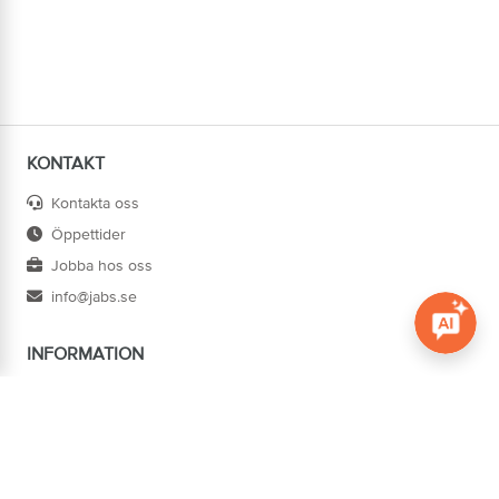
KONTAKT
Kontakta oss
Öppettider
Jobba hos oss
info@jabs.se
INFORMATION
Öppna c
Villkor
Ångra köp
Om oss
Cookies