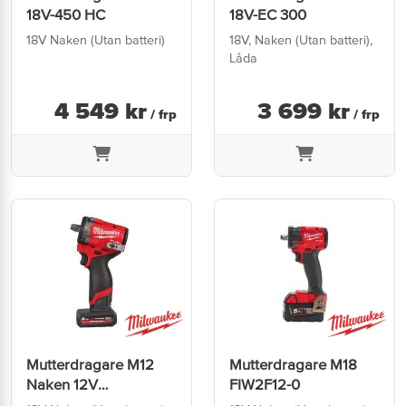
18V-450 HC
18V-EC 300
18V Naken (Utan batteri)
18V, Naken (Utan batteri),
Låda
4 549
kr
3 699
kr
/ frp
/ frp
Mutterdragare M12
Mutterdragare M18
Naken 12V
FIW2F12-0
FCIWF12G3-0