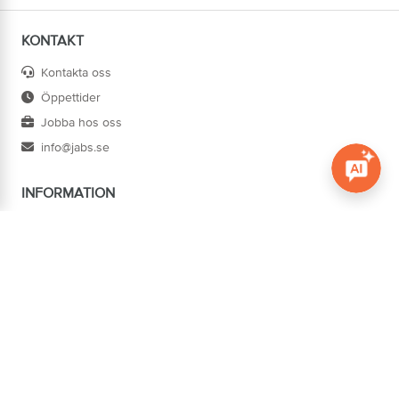
KONTAKT
Kontakta oss
Öppettider
Jobba hos oss
info@jabs.se
INFORMATION
Öppna c
Villkor
Ångra köp
Om oss
Cookies
Tillgänglighet
ADRESS