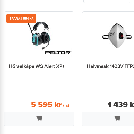
SPARA
1 654
KR
Hörselkåpa WS Alert XP+
Halvmask 1403V FFP
5 595
kr
1 439
k
/ st