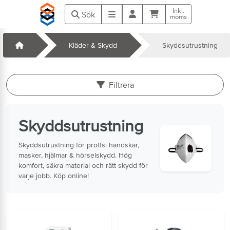
Hoppa till huvudinnehåll
Inkl.
Kundvagn
Meny
Sök
moms
Startsida
Kläder & Skydd
Skyddsutrustning
k
Filtrera
Skyddsutrustning
Skyddsutrustning för proffs: handskar,
masker, hjälmar & hörselskydd. Hög
komfort, säkra material och rätt skydd för
varje jobb. Köp online!