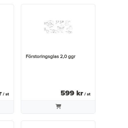
Förstoringsglas 2,0 ggr
r
599
kr
/ st
/ st