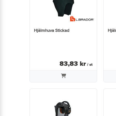
Hjälmhuva Stickad
Hjä
83
,
83
kr
/ st