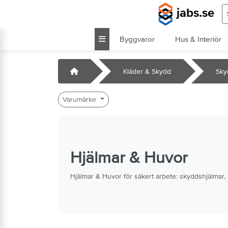
Hoppa till huvudinnehåll
S
jabs.se
Byggvaror
Hus & Interiör
k
Startsida
Kläder & Skydd
Sky
Varumärke
Hjälmar & Huvor
Hjälmar & Huvor för säkert arbete: skyddshjälmar,