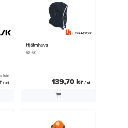
Hjälmhuva
58-60
is från
r
139
,
70
kr
/ st
/ st