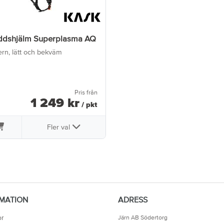
ddshjälm Superplasma AQ
rn, lätt och bekväm
Pris från
1 249
kr
/ pkt
Fler val
MATION
ADRESS
or
Järn AB Södertorg