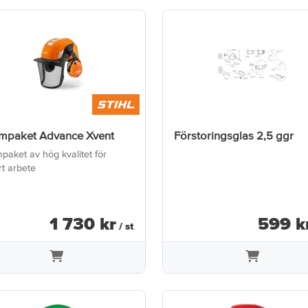
lmpaket Advance Xvent
Förstoringsglas 2,5 ggr
paket av hög kvalitet för
rt arbete
1 730
kr
599
k
/ st