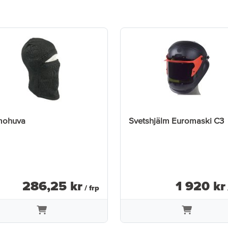
mohuva
Svetshjälm Euromaski C3
286
,
25
kr
1 920
kr
/ frp