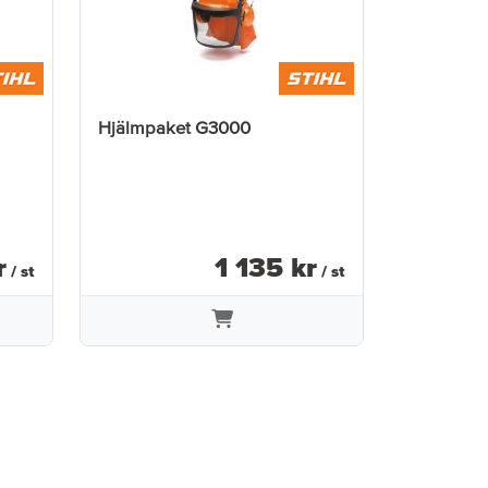
Hjälmpaket G3000
r
1 135
kr
/ st
/ st