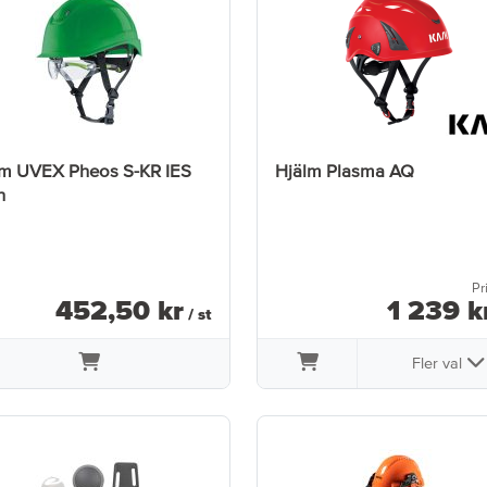
lm UVEX Pheos S-KR IES
Hjälm Plasma AQ
n
Pr
452
,
50
kr
1 239
k
/ st
Fler val