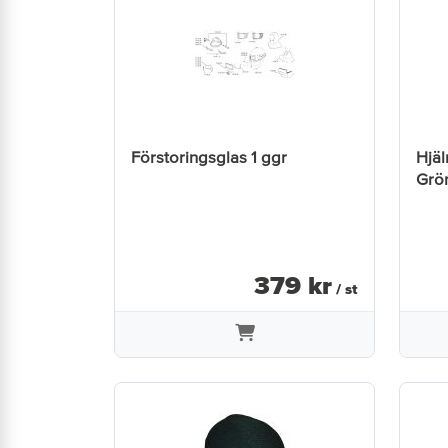
Förstoringsglas 1 ggr
Hjä
Grö
379
kr
/ st