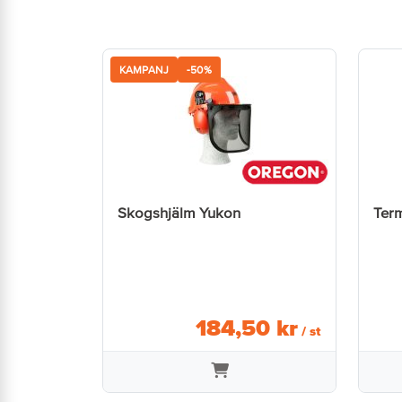
KAMPANJ
-50%
Skogshjälm Yukon
Ter
184
,
50
kr
/ st