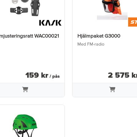
lmjusteringsratt WAC00021
Hjälmpaket G3000
Med FM-radio
159
kr
2 575
k
/ pås