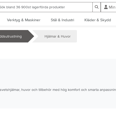
ök bland 36 900st lagerförda produkter
Sök
Min
Verktyg & Maskiner
Stål & Industri
Kläder & Skydd
ddsutrustning
Hjälmar & Huvor
 svetshjälmar, huvor och tillbehör med hög komfort och smarta anpassnin