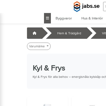
Hoppa till huvudinnehåll
S
jabs.se
Byggvaror
Hus & Interiör
k
Startsida
Hem & Trädgård
Vi
Varumärke
Kyl & Frys
Kyl & Frys för alla behov – energisnåla kylskåp oc