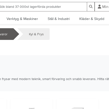
ök bland 37 000st lagerförda produkter
Sök
Min
Verktyg & Maskiner
Stål & Industri
Kläder & Skydd
tvaror
Kyl & Frys
h frysar med modern teknik, smart förvaring och snabb leverans. Hitta rät