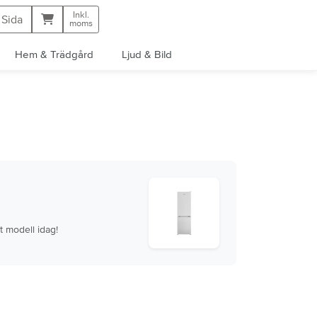
Inkl.
Kundvagn
 Sida
moms
Hem & Trädgård
Ljud & Bild
t modell idag!