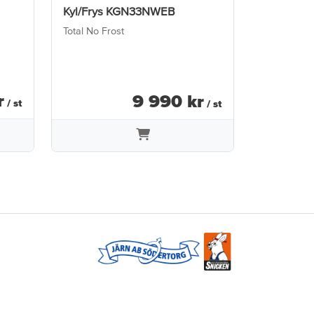
Kyl/Frys KGN33NWEB
Kyl/Frys
Total No Frost
166 X 54 c
r
9 990
kr
/ st
/ st