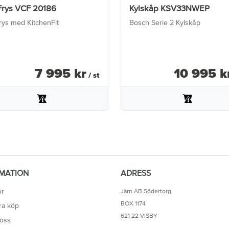
Frys VCF 20186
Kylskåp KSV33NWEP
rys med KitchenFit
Bosch Serie 2 Kylskåp
7 995
kr
10 995
k
/ st
MATION
ADRESS
or
Järn AB Södertorg
BOX 1174
ra köp
621 22 VISBY
oss