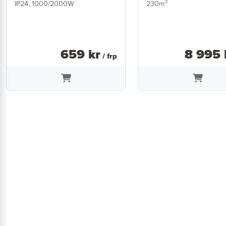
IP24, 1000/2000W
230m²
659
kr
8 995
/ frp