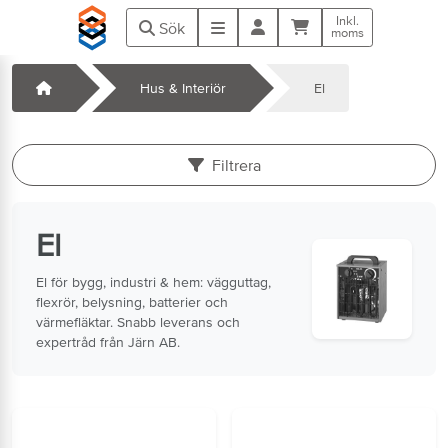
Hoppa till huvudinnehåll
Inkl.
Kundvagn
Meny
Sök
moms
Startsida
Hus & Interiör
El
k
Filtrera
El
El för bygg, industri & hem: vägguttag,
flexrör, belysning, batterier och
värmefläktar. Snabb leverans och
expertråd från Järn AB.