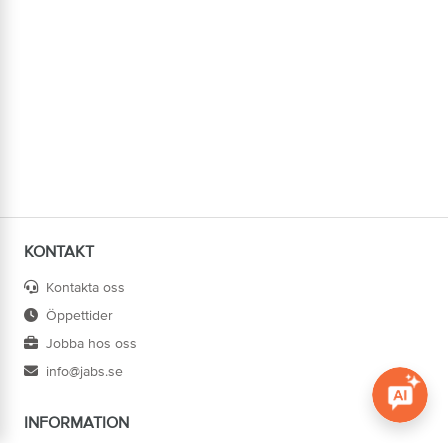
KONTAKT
Kontakta oss
Öppettider
Jobba hos oss
info@jabs.se
INFORMATION
Öppna c