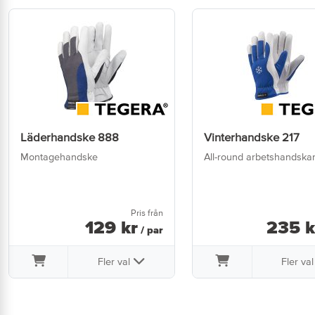
Läderhandske 888
Vinterhandske 217
Montagehandske
All-round arbetshandska
Pris från
129
kr
235
k
/ par
Fler val
Fler va