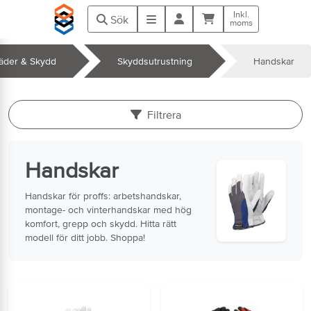
Hoppa till huvudinnehåll
Inkl.
Kundvagn
Meny
Sök
moms
läder & Skydd
Skyddsutrustning
Handskar
k
Filtrera
Handskar
Handskar för proffs: arbetshandskar,
montage- och vinterhandskar med hög
komfort, grepp och skydd. Hitta rätt
modell för ditt jobb. Shoppa!