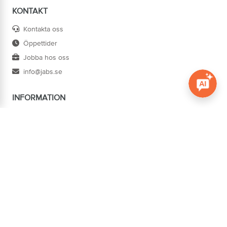
KONTAKT
Kontakta oss
Öppettider
Jobba hos oss
info@jabs.se
INFORMATION
Öppna c
Villkor
Ångra köp
Om oss
Cookies
Tillgänglighet
ADRESS
Järn AB Södertorg